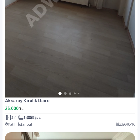
Aksaray Kiralık Daire
25.000
TL
2+1
1
Eşyalı
Fatih, İstanbul
2026
/
05
/
16