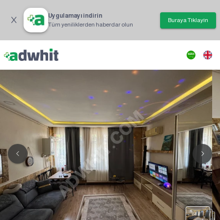
Uygulamayı indirin
Buraya Tıklayın
Tüm yeniliklerden haberdar olun