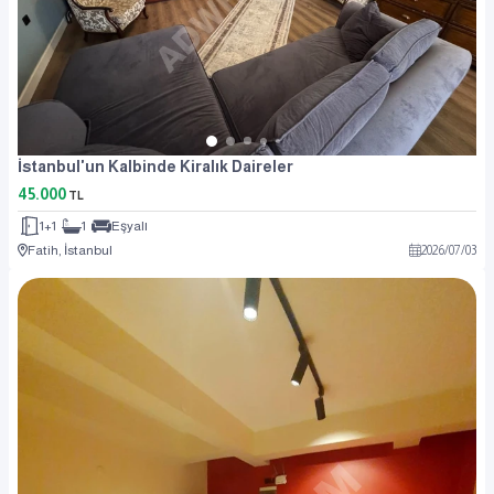
İstanbul'un Kalbinde Kiralık Daireler
45.000
TL
1+1
1
Eşyalı
Fatih, İstanbul
2026
/
07
/
03