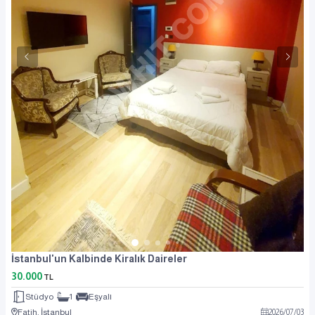
İstanbul'un Kalbinde Kiralık Daireler
30.000
TL
Stüdyo
1
Eşyalı
Fatih, İstanbul
2026
/
07
/
03