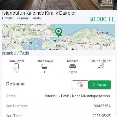
İstanbul'un Kalbinde Kiralık Daireler
30.000
TL
Emlak
Daireler
Kiralık
İstanbul / Fatih
Oda Sayısı
Banyo Sayısı
Mobilya
Bulunduğu Kat
1+1
1
Eşyalı
1
Detaylar
Paylaş
Adres
İstanbul / Fatih / Koca Mustafapaşa mah.
İlan Numarası
00466364
İlan Tarihi
2026
/
05
/
25