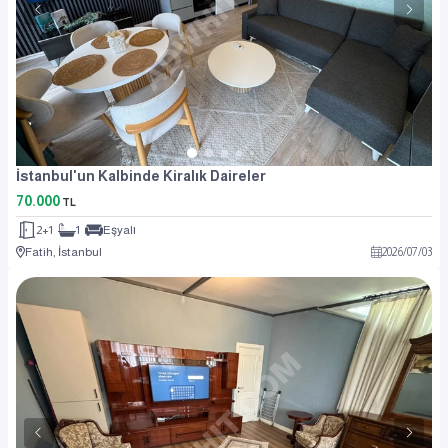
İstanbul'un Kalbinde Kiralık Daireler
70.000
TL
2+1
1
Eşyalı
Fatih, İstanbul
2026
/
07
/
03