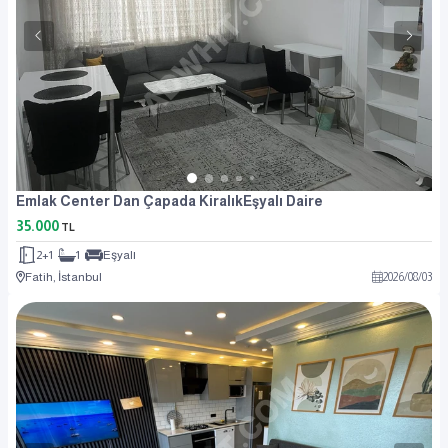
Emlak Center Dan Çapada KiralıkEşyalı Daire
35.000
TL
2+1
1
Eşyalı
Fatih, İstanbul
2026
/
08
/
03