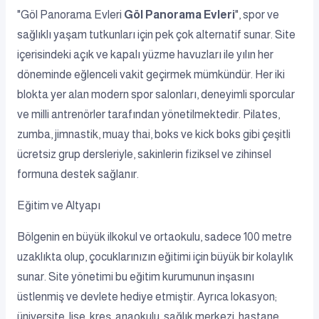
"Göl Panorama Evleri
Göl Panorama Evleri
", spor ve
sağlıklı yaşam tutkunları için pek çok alternatif sunar. Site
içerisindeki açık ve kapalı yüzme havuzları ile yılın her
döneminde eğlenceli vakit geçirmek mümkündür. Her iki
blokta yer alan modern spor salonları, deneyimli sporcular
ve milli antrenörler tarafından yönetilmektedir. Pilates,
zumba, jimnastik, muay thai, boks ve kick boks gibi çeşitli
ücretsiz grup dersleriyle, sakinlerin fiziksel ve zihinsel
formuna destek sağlanır.
Eğitim ve Altyapı
Bölgenin en büyük ilkokul ve ortaokulu, sadece 100 metre
uzaklıkta olup, çocuklarınızın eğitimi için büyük bir kolaylık
sunar. Site yönetimi bu eğitim kurumunun inşasını
üstlenmiş ve devlete hediye etmiştir. Ayrıca lokasyon;
üniversite, lise, kreş, anaokulu, sağlık merkezi, hastane,