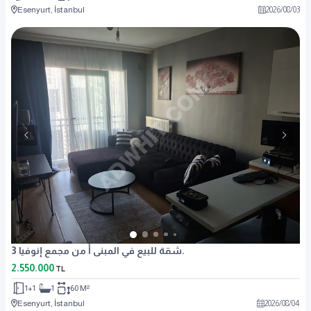
Esenyurt, İstanbul
2026
/
08
/
03
شقة للبيع في المبنى أ من مجمع إنوفيا 3.
2.550.000
TL
1+1
1
60 M²
Esenyurt, İstanbul
2026
/
08
/
04