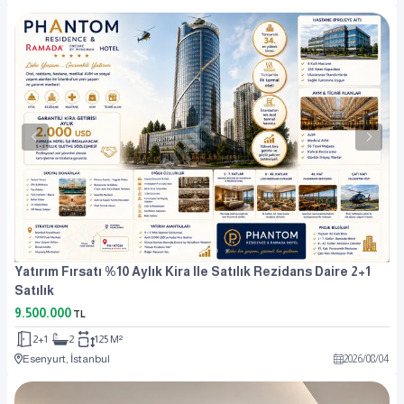
Yatırım Fırsatı %10 Aylık Kira Ile Satılık Rezidans Daire 2+1
Satılık
9.500.000
TL
2+1
2
125 M²
Esenyurt, İstanbul
2026
/
08
/
04