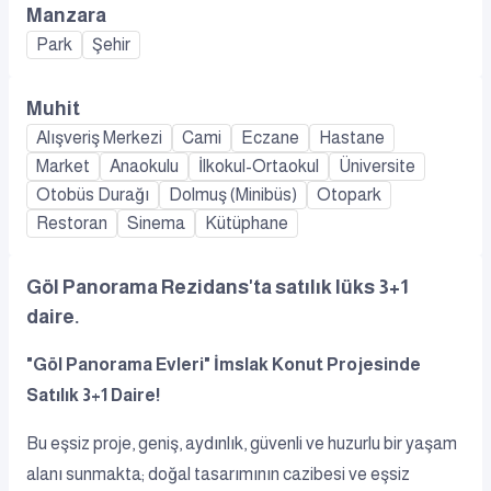
Manzara
Park
Şehir
Muhit
Alışveriş Merkezi
Cami
Eczane
Hastane
Market
Anaokulu
İlkokul-Ortaokul
Üniversite
Otobüs Durağı
Dolmuş (Minibüs)
Otopark
Restoran
Sinema
Kütüphane
Göl Panorama Rezidans'ta satılık lüks 3+1
daire.
"Göl Panorama Evleri" İmslak Konut Projesinde
Satılık 3+1 Daire!
Bu eşsiz proje, geniş, aydınlık, güvenli ve huzurlu bir yaşam
alanı sunmakta; doğal tasarımının cazibesi ve eşsiz