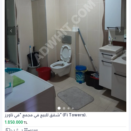
شقق للبيع في مجمع "في تاورز" (Fi Towers).
1.850.000
TL
1+1
1
60 M²