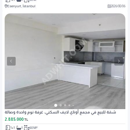
Esenyurt, İstanbul
2026
/
08
/
06
شقة للبيع في مجمع أوناي لايف السكني، غرفة نوم واحدة وصالة
2.885.000
TL
1+1
1
60 M²