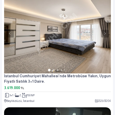
İstanbul Cumhuriyet Mahallesi'nde Metrobüse Yakın, Uygun
Fiyatlı Satılık 3+1 Daire.
3.619.000
TL
3+1
2
150 M²
Beylikdüzü, İstanbul
2026
/
08
/
04