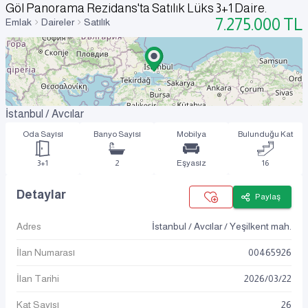
Göl Panorama Rezidans'ta Satılık Lüks 3+1 Daire.
7.275.000
TL
Emlak
Daireler
Satılık
İstanbul / Avcılar
Oda Sayısı
Banyo Sayısı
Mobilya
Bulunduğu Kat
3+1
2
Eşyasız
16
Detaylar
Paylaş
Adres
İstanbul / Avcılar / Yeşilkent mah.
İlan Numarası
00465926
İlan Tarihi
2026
/
03
/
22
Kat Sayısı
26