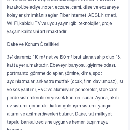
karakol, belediye, noter, eczane, cami, kilise ve eczaneye
kolay erişim imkânı sağlar. Fiber internet, ADSL hizmeti,
Wi-Fi, kablolu TV ve uydu yayını gibi teknolojiler, proje
yaşam kalitesini artırmaktadır.
Daire ve Konum Özellikleri
3+1 dairemiz, 110 m² net ve 150 m² brüt alana sahip olup, 16.
katta yer almaktadır. Ebeveyn banyosu, giyinme odası,
portmanto, gömme dolaplar, şömine, klima, spot
aydınlatmalar, ankastre mutfak (ocak, fırın, davlumbaz), ısı
ve ses yalıtımı, PVC ve alüminyum pencereler, stor/cam
perde sistemleri ile en yüksek konforu sunar. Ayrıca, akıllı
ev sistemi, görüntülü diafon, iç iletişim sistemi, yangın
alarmı ve acil merdivenleri bulunur. Daire, kat mülkiyet
tapulu, banka kredisine uygun ve hemen taşınmaya