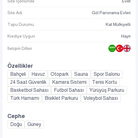
Site İçerisinde
Evet
Site Adı
Göl Panorama Evleri
Tapu Durumu
Kat Mülkiyetli
Krediye Uygun
Hayır
İletişim Dilleri
Özellikler
Bahçeli
Havuz
Otopark
Sauna
Spor Salonu
24 Saat Güvenlik
Kamera Sistemi
Tenis Kortu
Basketbol Sahası
Futbol Sahası
Yürüyüş Parkuru
Türk Hamamı
Bisiklet Parkuru
Voleybol Sahası
Cephe
Doğu
Güney