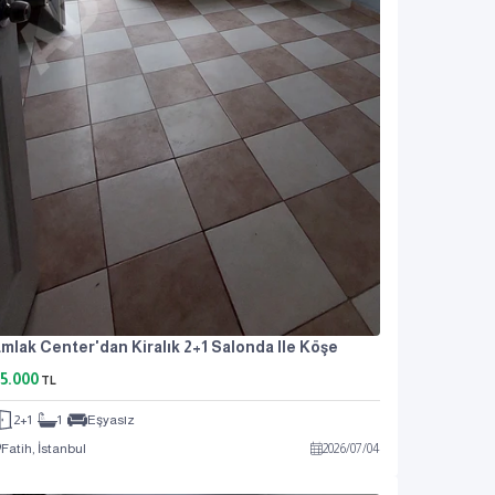
mlak Center'dan Kiralık 2+1 Salonda Ile Köşe
5.000
TL
2+1
1
Eşyasız
Fatih, İstanbul
2026
/
07
/
04