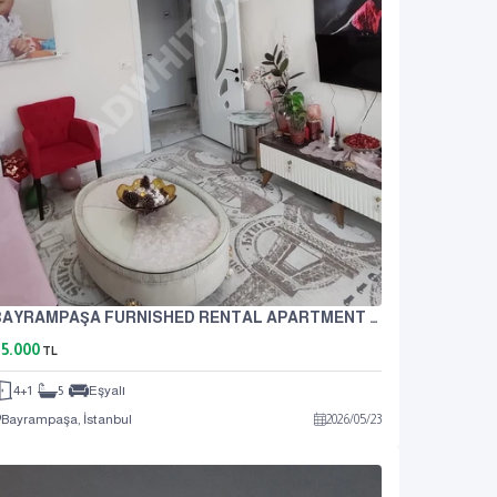
BAYRAMPAŞA FURNISHED RENTAL APARTMENT 4+1
5.000
TL
4+1
5
Eşyalı
Bayrampaşa, İstanbul
2026
/
05
/
23