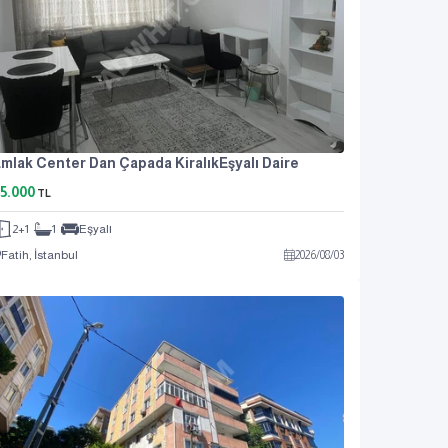
mlak Center Dan Çapada KiralıkEşyalı Daire
5.000
TL
2+1
1
Eşyalı
Fatih, İstanbul
2026
/
08
/
03