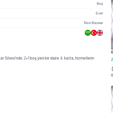
Boş
Evet
Novi Bazaar
B
itesi'nde, 2+1 boş yeni bir daire. 6. katta, hizmetlerin
2