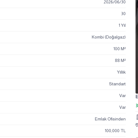
2026
/
06
/
30
30
1 Yıl
Kombi (Doğalgaz)
100 M²
88 M²
Yıllık
Standart
Var
E
3
Var
Emlak Ofisinden
100,000 TL