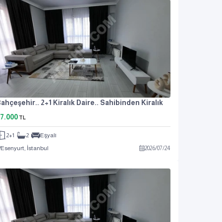
ahçeşehir.. 2+1 Kiralık Daire.. Sahibinden Kiralık
7.000
TL
2+1
2
Eşyalı
Esenyurt, İstanbul
2026
/
07
/
24