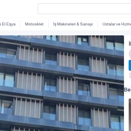
ci El Eşya
Motosiklet
İş Makineleri & Sanayi
Ustalar ve Hizme
İ
Be