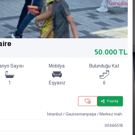
aire
50.000
TL
anyo Sayısı
Mobilya
Bulunduğu Kat
1
Eşyasız
6
Paylaş
İstanbul / Gaziosmanpaşa / Merkez mah.
00466518