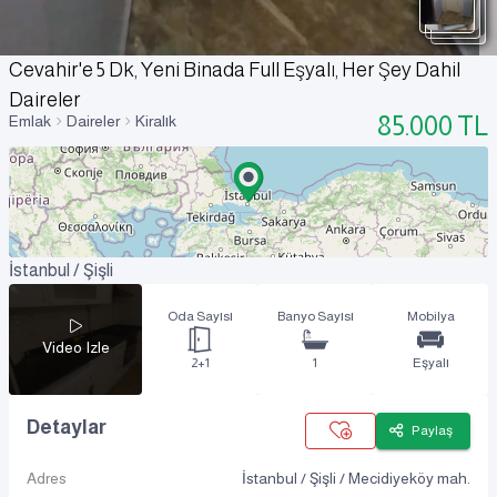
Cevahir'e 5 Dk, Yeni Binada Full Eşyalı, Her Şey Dahil
Daireler
85.000
TL
Emlak
Daireler
Kiralık
İstanbul / Şişli
Oda Sayısı
Banyo Sayısı
Mobilya
Video Izle
2+1
1
Eşyalı
Detaylar
Paylaş
Adres
İstanbul / Şişli / Mecidiyeköy mah.