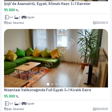
Şişli'de Asansörlü, Eşyalı, Klimalı Hazır 3+1 Daireler
95.000
TL
3+1
2
Eşyalı
Şişli, İstanbul
2026
/
06
/
12
Nisantasi Valikonağında Full Eşyalı 3+1 Kiralık Daire
95.000
TL
3+1
2
Eşyalı
Şişli, İstanbul
2026
/
06
/
01