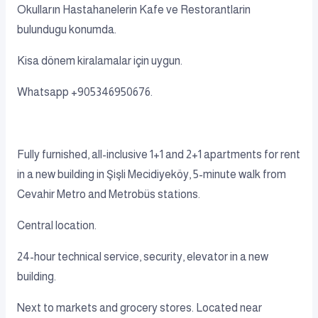
Okulların Hastahanelerin Kafe ve Restorantlarin
bulundugu konumda.
Kisa dönem kiralamalar için uygun.
Whatsapp +905346950676.
Fully furnished, all-inclusive 1+1 and 2+1 apartments for rent
in a new building in Şişli Mecidiyeköy, 5-minute walk from
Cevahir Metro and Metrobüs stations.
Central location.
24-hour technical service, security, elevator in a new
building.
Next to markets and grocery stores. Located near