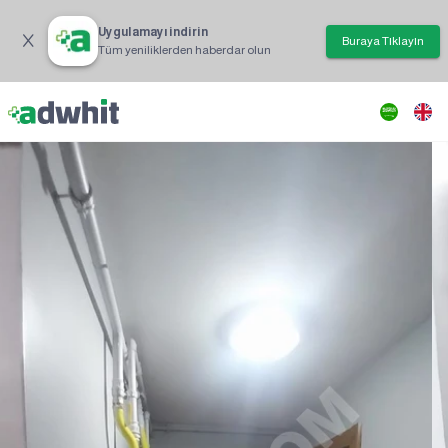
Uygulamayı indirin
Buraya Tıklayın
Tüm yeniliklerden haberdar olun