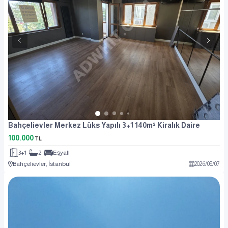
Bahçelievler Merkez Lüks Yapılı 3+1 140m² Kiralık Daire
100.000
TL
3+1
2
Eşyalı
Bahçelievler, İstanbul
2026
/
08
/
07