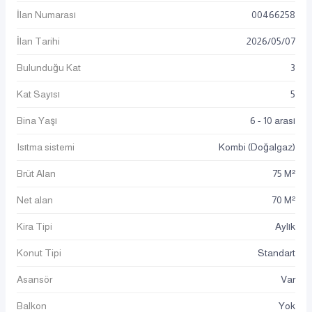
İlan Numarası
00466258
İlan Tarihi
2026
/
05
/
07
Bulunduğu Kat
3
Kat Sayısı
5
Bina Yaşı
6 - 10 arası
Isıtma sistemi
Kombi (Doğalgaz)
Brüt Alan
75 M²
Net alan
70 M²
Kira Tipi
Aylık
Konut Tipi
Standart
Asansör
Var
Balkon
Yok