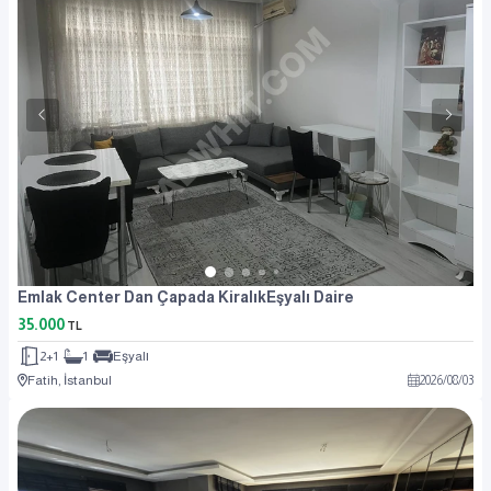
Emlak Center Dan Çapada KiralıkEşyalı Daire
35.000
TL
2+1
1
Eşyalı
Fatih, İstanbul
2026
/
08
/
03