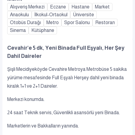
Alışveriş Merkezi
Eczane
Hastane
Market
Anaokulu
İlkokul-Ortaokul
Üniversite
Otobüs Durağı
Metro
Spor Salonu
Restoran
Sinema
Kütüphane
Cevahir'e 5 dk, Yeni Binada Full Eşyalı, Her Şey
Dahil Daireler
Şişli Mecidiyeköyde Cevahire Metroya Metrobüse 5 sakika
yürüme mesafesinde Full Eşyalı Herşey dahil yeni binada
kiralık 1+1 ve 2+1 Daireler.
Merkezi konumda.
24 saat Teknik servis, Güvenlikli asansörlü yeni Binada.
Marketlerin ve Bakkalların yanında.