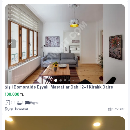
Şişli Bomontide Eşyalı, Masraflar Dahil 2+1 Kiralık Daire
100.000
TL
2+1
1
Eşyalı
Şişli, İstanbul
2026
/
06
/
11