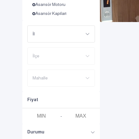
Asansör Motoru
Asansör Kapıları
İl
İlçe
Mahalle
Fiyat
-
Durumu