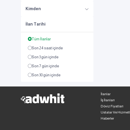
Kimden
İlan Tarihi
Tüm İlanlar
Son 24 saat içinde
Son 3 gün içinde
Son 7 gün içinde
Son 30 gün içinde
İlanlar
İş İlanları
Döviz Fiyatları
Ustalar Ve Hizmetl
Haberler