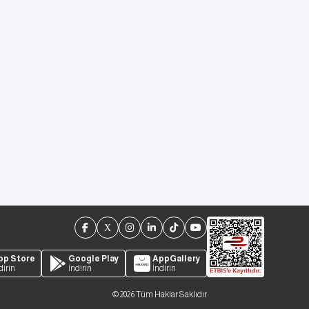
pp Store
Google Play
AppGallery
dirin
İndirin
İndirin
©
2026
Tüm Haklar Saklıdır