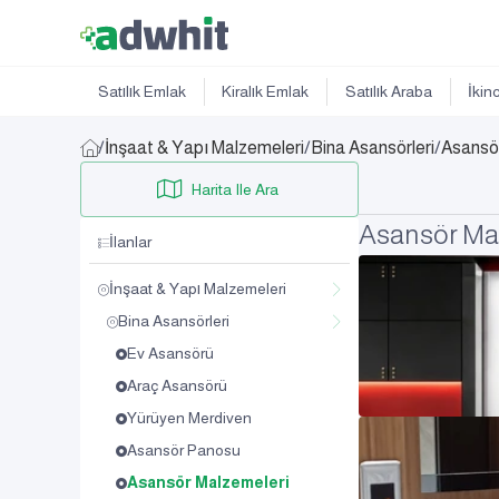
Satılık Emlak
Kiralık Emlak
Satılık Araba
İkin
/
İnşaat & Yapı Malzemeleri
/
Bina Asansörleri
/
Asansö
Harita Ile Ara
Asansör Ma
İlanlar
İnşaat & Yapı Malzemeleri
Bina Asansörleri
Ev Asansörü
Araç Asansörü
Yürüyen Merdiven
Asansör Panosu
Asansör Malzemeleri