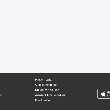
Hakkımızda
Gizlilik Politikası
Kullanım Koşulları
A
er
Adwhit Ekibi Talep Edin
İn
Bize Ulaşın