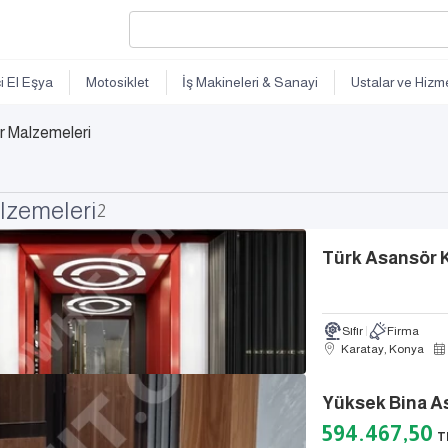
ci El Eşya
Motosiklet
İş Makineleri & Sanayi
Ustalar ve Hizme
r Malzemeleri
lzemeleri
2
Türk Asansör K
Sıfır
Firma
Karatay, Konya
Yüksek Bina A
594.467,50
T