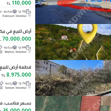
110,000
TL
700 م²
صناعية - تج
Esenyurt, İstanbul
70,000,000
L
848 م²
سكنية
Beykoz, İstanbul
8,975,000
TL
750 م²
زراعية
Sarıyer, İstanbul
35,000,000