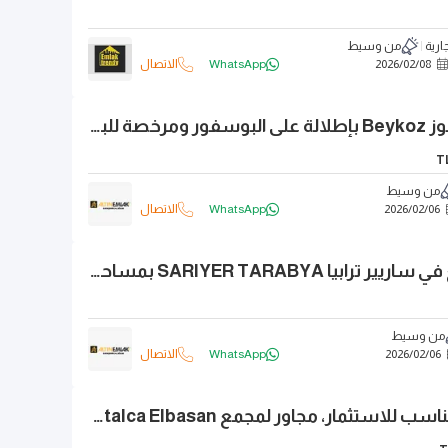
ارية
من وسيط
08
/
02
/
2026
WhatsApp
الاتصال
أرض للبيع في بيكوز Beykoz بإطلالة على البوسفور ومرخصة للبناء
T
من وسيط
06
/
02
/
2026
WhatsApp
الاتصال
قطعة أرض للبيع في ساريير ترابيا SARIYER TARABYA بمساحة 750 متر مربع
من وسيط
06
/
02
/
2026
WhatsApp
الاتصال
بسعر مناسب، مناسب للاستثمار، مجاور لمجمع Çatalca Elbasan