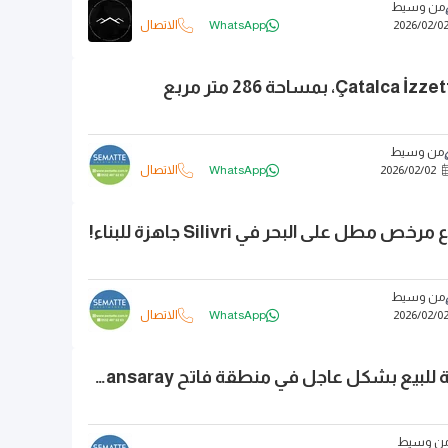
من وسيط
0
/
02
/
2026
WhatsApp
الاتصال
من وسيط
02
/
02
/
2026
WhatsApp
الاتصال
طل على البحر في Silivri جاهزة للبناء!
من وسيط
0
/
02
/
2026
WhatsApp
الاتصال
أرض بناء معروضة للبيع بشكل عاجل في منطقة فاتح Ayvansaray بمساحة 95 متر مربع
ن وسيط