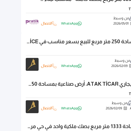
T
من وسيط
01
/
05
/
2026
WhatsApp
الاتصال
عاجل!!! أرض بمساحة 250 متر مربع للبيع بسعر مناسب في ÇATALCA DAĞYENİCE
من وسيط
09
/
02
/
2026
WhatsApp
الاتصال
فرصة! من أتاك تيجاري ATAK TİCAR، أرض صناعية بمساحة 3,350 متر مربع بمستوى في أوميرلي.
من وسيط
09
/
02
/
2026
WhatsApp
الاتصال
قطعة أرض بمساحة 1333 متر مربع بصك ملكية واحد في حي مركز ÇATALCA، İZZETTİN