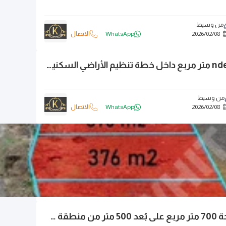
من وسيط
08
/
02
/
2026
WhatsApp
الاتصال
كالي إيتشيnde 377 متر مربع داخل خطة تنظيم الأراضي السكنية أرضنا معروضة للبيع
من وسيط
08
/
02
/
2026
WhatsApp
الاتصال
أرض زاوية بمساحة 700 متر مربع على بُعد 500 متر من منطقة صناعية ESENYURT EVREN-2.