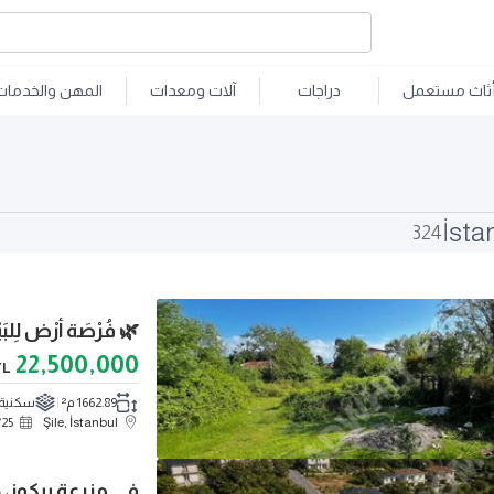
ثاث مستعمل
دراجات
آلات ومعدات
المهن والخدمات
324
22,500,000
TL
1662.89 م²
سكنية
/
25
Şile, İstanbul