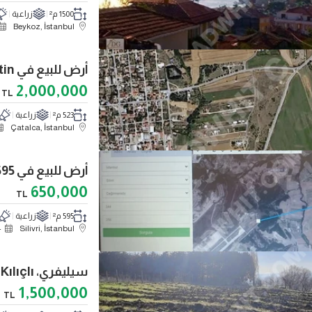
1500 م²
زراعية
Beykoz, İstanbul
أرض للبيع في Çatalca İzzetin بمساحة 523 متر مربع
2,000,000
TL
523 م²
زراعية
Çatalca, İstanbul
أرض للبيع في Sılıvrı Değırmenköy، 595 متر مربع
650,000
TL
595 م²
زراعية
4
Silivri, İstanbul
1,500,000
TL