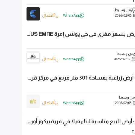
T
من وسيط
05
/
02
/
2026
WhatsApp
الاتصال
للبيع من المالك أرض بسعر مغري في حي يونس إمرة YUNUS EMRE
من وسيط
05
/
02
/
2026
WhatsApp
الاتصال
فرصة استثمارية! أرض زراعية بمساحة 301 متر مربع في مركز قرية آيدنلار، تشاتالجا.Çatalca
من وسيط
05
/
02
/
2026
WhatsApp
الاتصال
.لؤلؤة إسطنبول: أرض للبيع مناسبة لبناء فيلا في قرية بيكوز أورنك. Beykoz Örnek Köy
T