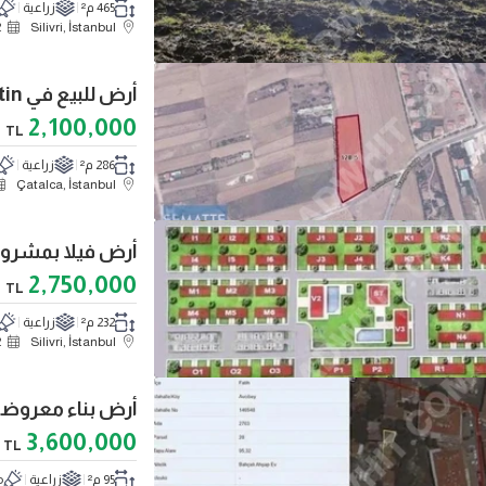
465 م²
زراعية
2
Silivri, İstanbul
أرض للبيع في Çatalca İzzettin، بمساحة 286 متر مربع
2,100,000
TL
286 م²
زراعية
Çatalca, İstanbul
أرض فيلا بمشروع مرخص م
2,750,000
TL
232 م²
زراعية
2
Silivri, İstanbul
3,600,000
TL
95 م²
زراعية
م