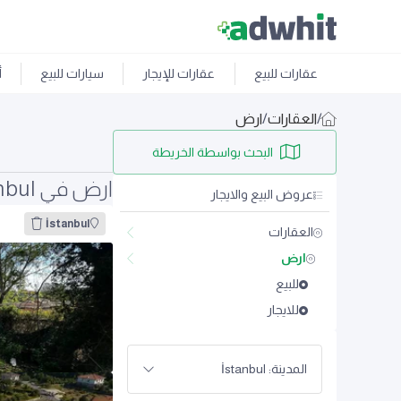
عقارات للبيع
عقارات للإيجار
سيارات للبيع
أ
/
العقارات
/
ارض
البحث بواسطة الخريطة
ارض في İstanbul
عروض البيع والايجار
İstanbul
العقارات
ارض
للبيع
للايجار
المدينة: İstanbul