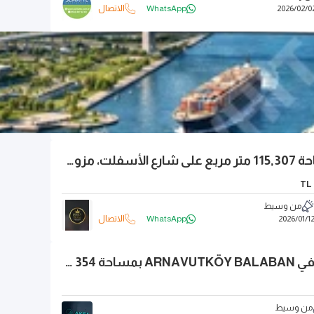
0
/
02
/
2026
WhatsApp
الاتصال
أرض زراعية بمساحة 115,307 متر مربع على شارع الأسفلت، مزودة بمياه حرارية دافئة، مع ميزة ضريبية على القيمة المضافة.
TL
من وسيط
1
/
01
/
2026
WhatsApp
الاتصال
أرض زراعية للبيع في ARNAVUTKÖY BALABAN بمساحة 354 متر مربع
من وسيط