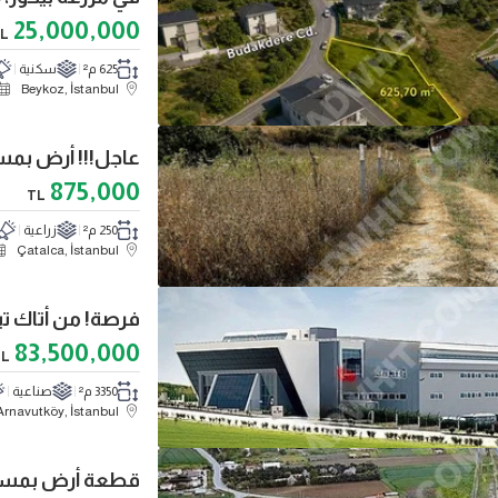
25,000,000
L
625 م²
سكنية
Beykoz, İstanbul
875,000
TL
250 م²
زراعية
Çatalca, İstanbul
83,500,000
TL
3350 م²
صناعية
Arnavutköy, İstanbul