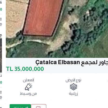
8.226 م² زي
00
Çatalca Elbas
TL
35,000,000
نوع الارض
المعلن
00
زراعية
من وسيط