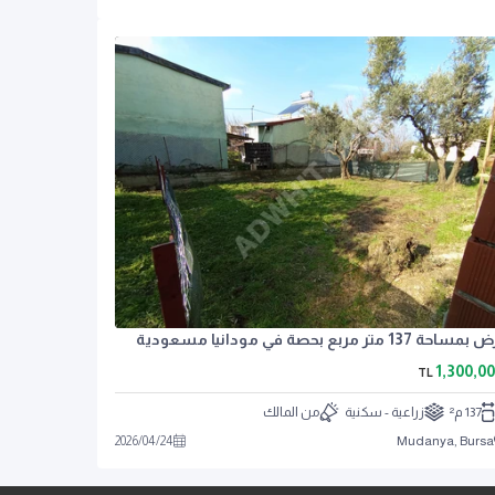
مساحة 137 متر مربع بحصة في مودانيا مسعودية
1,300,0
TL
137 م²
زراعية - سكنية
من المالك
2026
/
04
/
24
Mudanya, Bursa