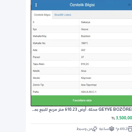
GEYVE BOZÖREN محلة. أرض 610.23 متر مربع للبيع بمخطط تنظيمي 1/1000
3,500,0
TL
610.23 م²
سكنية
من وسيط