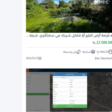
🌿 فُرْصَة أَرْض لِلبَيْع أَوْ مُقَابِل شَرِيك فِي سَاحِلْكُوي، شِيلِه 🌿
22,500,0
TL
1662.89 م²
سكنية
من وسيط
2026
/
05
/
25
Şile, İstanbul