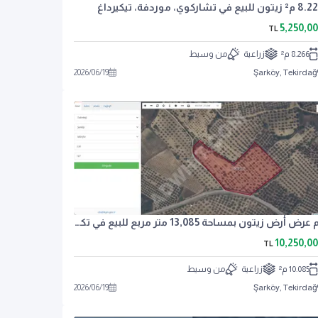
تون للبيع في تشاركوي، موردفة، تيكيرداغ
5,250,0
TL
8.266 م²
زراعية
من وسيط
2026
/
06
/
19
Şarköy, Tekirdağ
تم عرض أرض زيتون بمساحة 13,085 متر مربع للبيع في تكيرداغ، شاركوي، مورفتة.
10,250,0
TL
10.085 م²
زراعية
من وسيط
2026
/
06
/
19
Şarköy, Tekirdağ