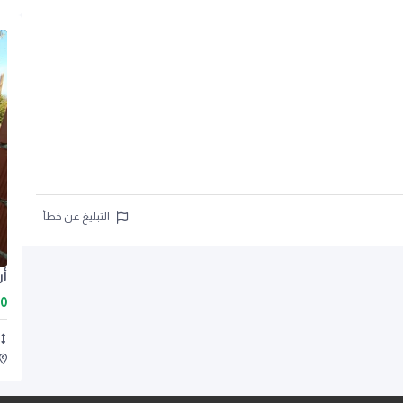
التبليغ عن خطأ
أرض ب
00