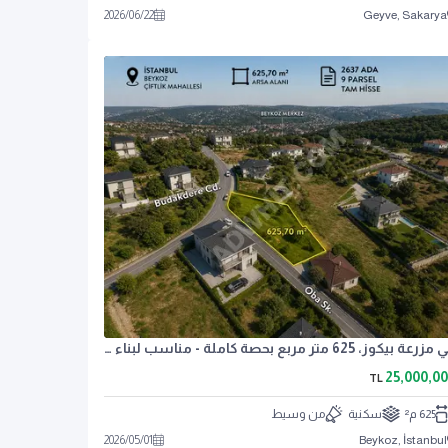
2026
/
06
/
22
Geyve, Sakarya
في مزرعة بيكوز، 625 متر مربع بحصة كاملة - مناسب لبناء فيلا
25,000,0
TL
625 م²
سكنية
من وسيط
2026
/
05
/
01
Beykoz, İstanbul