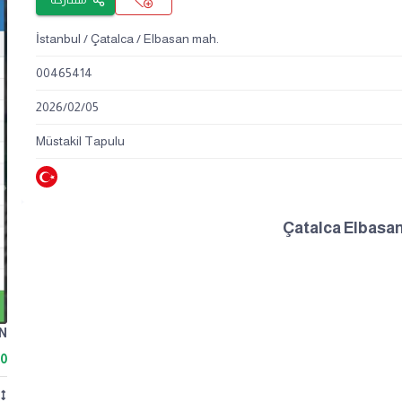
مشاركة
İstanbul / Çatalca / Elbasan mah.
00465414
2026
/
02
/
05
Müstakil Tapulu
00