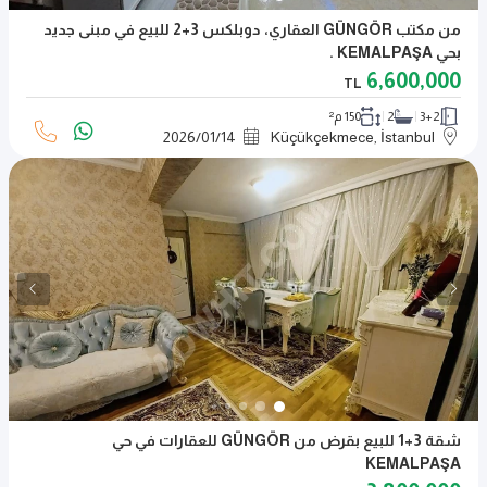
من مكتب GÜNGÖR العقاري، دوبلكس 3+2 للبيع في مبنى جديد
بحي KEMALPAŞA .
6,600,000
TL
3+2
2
150 م²
2026
/
01
/
14
Küçükçekmece, İstanbul
شقة 3+1 للبيع بقرض من GÜNGÖR للعقارات في حي
KEMALPAŞA