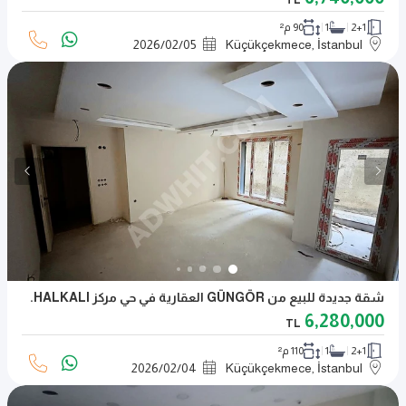
TL
2+1
1
90 م²
2026
/
02
/
05
Küçükçekmece, İstanbul
شقة جديدة للبيع من GÜNGÖR العقارية في حي مركز HALKALI.
6,280,000
TL
2+1
1
110 م²
2026
/
02
/
04
Küçükçekmece, İstanbul