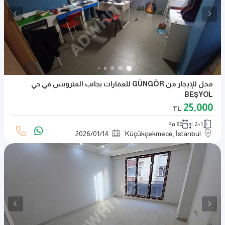
محل للإيجار من GÜNGÖR للعقارات بجانب المتروبس في حي
BEŞYOL
25,000
TL
2+1
80 م²
2026
/
01
/
14
Küçükçekmece, İstanbul