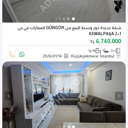
شقة جديدة دور وسط للبيع من GÜNGÖR للعقارات في حي
KEMALPAŞA 2+1
6,740,000
TL
2+1
1
90 م²
2026
/
01
/
14
Küçükçekmece, İstanbul