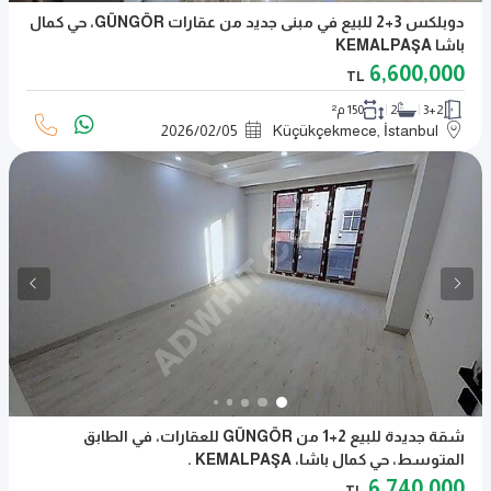
دوبلكس 3+2 للبيع في مبنى جديد من عقارات GÜNGÖR، حي كمال
باشا KEMALPAŞA
6,600,000
TL
3+2
2
150 م²
2026
/
02
/
05
Küçükçekmece, İstanbul
شقة جديدة للبيع 2+1 من GÜNGÖR للعقارات، في الطابق
المتوسط، حي كمال باشا، KEMALPAŞA .
6,740,000