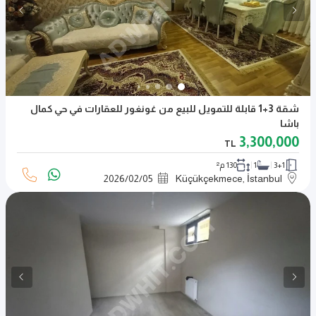
شقة 3+1 قابلة للتمويل للبيع من غونغور للعقارات في حي كمال
باشا
3,300,000
TL
3+1
1
130 م²
2026
/
02
/
05
Küçükçekmece, İstanbul