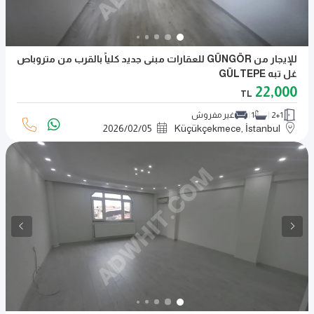
للإيجار من GÜNGÖR للعقارات مبنى جديد كلياً بالقرب من متروباص
غل تبه GÜLTEPE
22,000
TL
2+1
1
غير مفروش
2026
/
02
/
05
Küçükçekmece, İstanbul