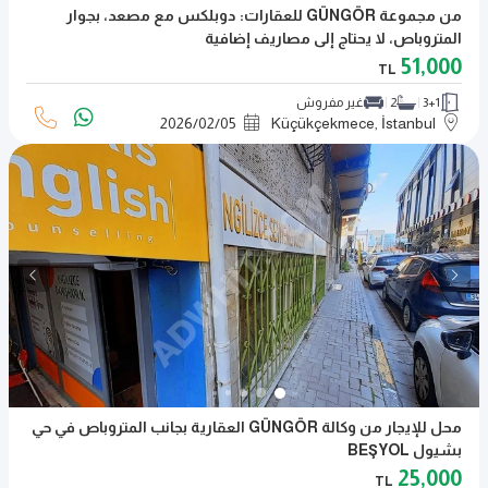
من مجموعة GÜNGÖR للعقارات: دوبلكس مع مصعد، بجوار
المتروباص، لا يحتاج إلى مصاريف إضافية
51,000
TL
3+1
2
غير مفروش
2026
/
02
/
05
Küçükçekmece, İstanbul
محل للإيجار من وكالة GÜNGÖR العقارية بجانب المتروباص في حي
بشيول BEŞYOL
25,000
TL