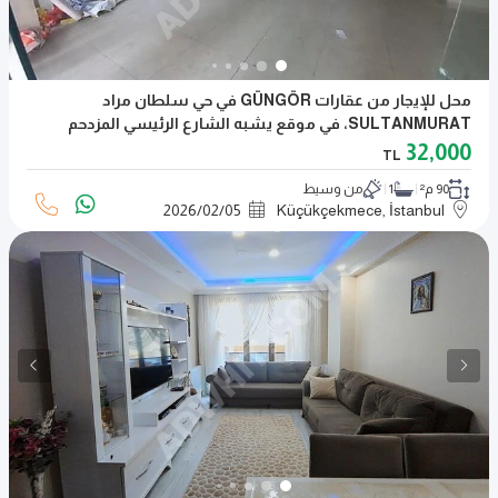
محل للإيجار من عقارات GÜNGÖR في حي سلطان مراد
SULTANMURAT، في موقع يشبه الشارع الرئيسي المزدحم
32,000
TL
90 م²
1
من وسيط
2026
/
02
/
05
Küçükçekmece, İstanbul