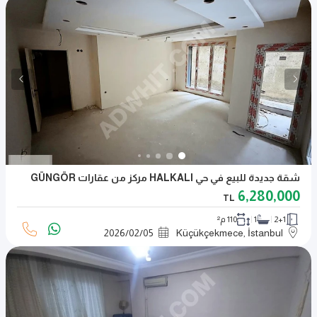
شقة جديدة للبيع في حي HALKALI مركز من عقارات GÜNGÖR
6,280,000
TL
2+1
1
110 م²
2026
/
02
/
05
Küçükçekmece, İstanbul