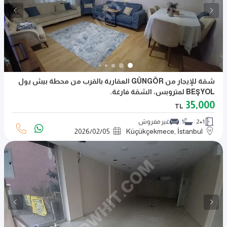
شقة للإيجار من GÜNGÖR العقارية بالقرب من محطة بيش يول
BEŞYOL لمتروبس، الشقة فارغة.
35,000
TL
2+1
1
غير مفروش
2026
/
02
/
05
Küçükçekmece, İstanbul