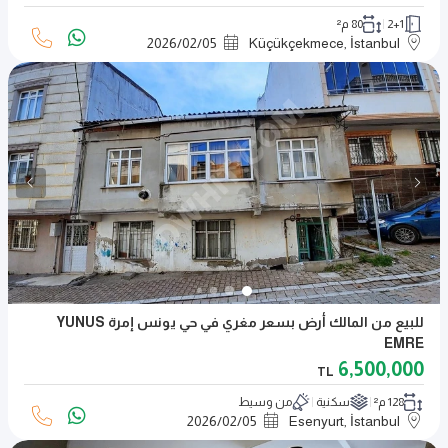
2+1
80 م²
2026
/
02
/
05
Küçükçekmece, İstanbul
للبيع من المالك أرض بسعر مغري في حي يونس إمرة YUNUS
EMRE
6,500,000
TL
128 م²
سكنية
من وسيط
2026
/
02
/
05
Esenyurt, İstanbul