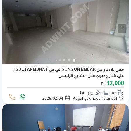
محل للإيجار من GÜNGÖR EMLAK في حي SULTANMURAT ،
على شارع حيوي مثل الشارع الرئيسي.
32,000
TL
90 م²
1
من وسيط
2026
/
02
/
04
Küçükçekmece, İstanbul