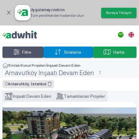
Uygulamayı indirin
Buraya Tıklayın
Tüm yeniliklerden haberdar olun
Filtre
Sıralama
Harita
/
Emlak
/
Konut Projeleri
/
İnşaatı Devam Eden
Arnavutköy İnşaatı Devam Eden
1
Arnavutköy, İstanbul
İnşaatı Devam Eden
Tamamlanan Projeler