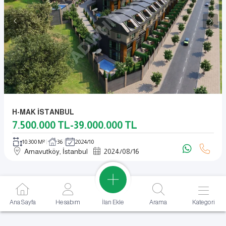
H-MAK İSTANBUL
7.500.000
TL
-
39.000.000
TL
10.300 M²
36
2024/10
Arnavutköy, İstanbul
2024
/
08
/
16
İlan Ekle
Ana Sayfa
Hesabım
Arama
Kategori