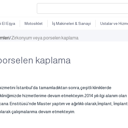
ci El Eşya
Motosiklet
İş Makineleri & Sanayi
Ustalar ve Hizme
imleri
/
Zirkonyum veya porselen kaplama
porselen kaplama
zmetini İstanbul'da tamamladıktan sonra,çeşitli kliniklerde
2 kliniğimizde hizmetlerime devam etmekteyim.2014 yılı ilgi alanım olan
cana Enstitüsü'nde Master yaptım ve ağırlıklı olarak,İmplant, İmplant
n olarak çalışmalarıma devam etmekteyim.