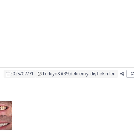
2025
/
07
/
31
Türkiye&#39;deki en iyi diş hekimleri