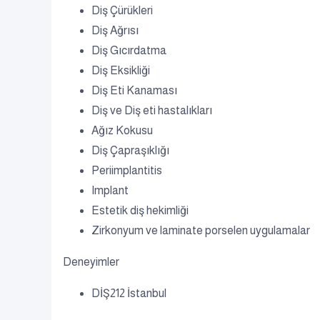
Diş Çürükleri
Diş Ağrısı
Diş Gıcırdatma
Diş Eksikliği
Diş Eti Kanaması
Diş ve Diş eti hastalıkları
Ağız Kokusu
Diş Çapraşıklığı
Periimplantitis
Implant
Estetik diş hekimliği
Zirkonyum ve laminate porselen uygulamalar
Deneyimler
DİŞ212 İstanbul