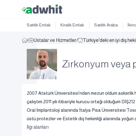
Satılık Emlak
Kiralık Emlak
Satılık Araba
İkin
/
Ustalar ve Hizmetler
/
Türkiye'deki en iyi diş hek
Zirkonyum veya 
2007 Atatürk Üniversitesi'nden mezun oldum askerlik hi
çalıştım.2011 yılı itibariyle kurucu ortağı olduğum DİŞ21
Oral İmplantoloji alanında İtalya Pisa Üniversitesi Tos
üstü protezler ve Estetik diş hekimliği alanında yoğu
İlgi alanları