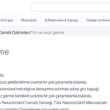
ci El Eşya
Motosiklet
İş Makineleri & Sanayi
Ustalar ve Hizme
 Cerrahi Doktorları
/
Yüz ve vücut germe
rme
du.
cut şekillendirme üzerine bir çok çalışmada bulundu.
iversitesi‘nde bilgi ve deneyimini artırmak adına göz kapağı
yüz germe teknikleri üzerine bir çok çalışmalarda bulundu.
 Rekonstrüktif Cerrahi Derneği, Türk Rekonstrüktif Mikrocerrahi
Cerrahları Derneği'nde asil üyeliği vardır.