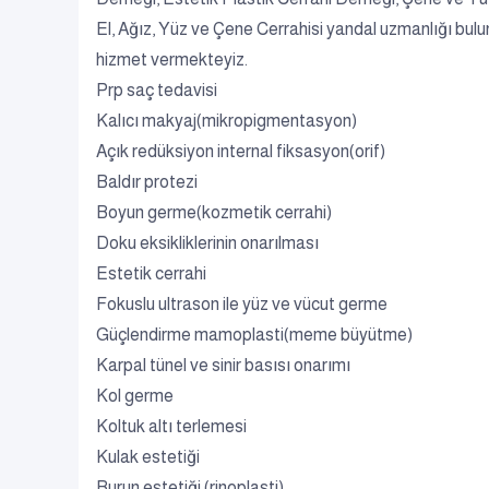
El, Ağız, Yüz ve Çene Cerrahisi yandal uzmanlığı bul
hizmet vermekteyiz.
Prp saç tedavisi
Kalıcı makyaj(mikropigmentasyon)
Açık redüksiyon internal fiksasyon(orif)
Baldır protezi
Boyun germe(kozmetik cerrahi)
Doku eksikliklerinin onarılması
Estetik cerrahi
Fokuslu ultrason ile yüz ve vücut germe
Güçlendirme mamoplasti(meme büyütme)
Karpal tünel ve sinir basısı onarımı
Kol germe
Koltuk altı terlemesi
Kulak estetiği
Burun estetiği (rinoplasti)