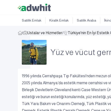
Satılık Emlak
Kiralık Emlak
Satılık Araba
İkin
/
Ustalar ve Hizmetler
/
Türkiye'nin En İyi Estetik
Yüz ve vücut ge
1996 yılında Cerrahpaşa Tıp Fakültesi'nden mezun ol
2005 yılında Almanya’da estetik meme cerrahisi ve vü
Birleşik Devletlerin Cleveland kenti Case Western Ün
estetiği ve burun estetiği konularında, yüz estetiği, 
Türk Yara Bakım ve Onarımı Derneği, Türk Plastik ve
Derneği, Estetik Plastik Cerrahi Derneği, Çene ve Yüz 