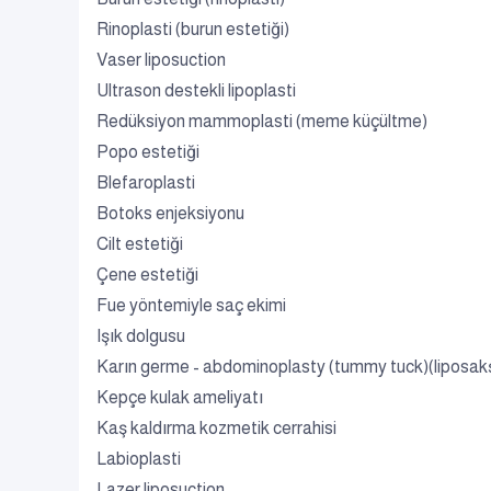
Rinoplasti (burun estetiği)
Vaser liposuction
Ultrason destekli lipoplasti
Redüksiyon mammoplasti (meme küçültme)
Popo estetiği
Blefaroplasti
Botoks enjeksiyonu
Cilt estetiği
Çene estetiği
Fue yöntemiyle saç ekimi
Işık dolgusu
Karın germe - abdominoplasty (tummy tuck)(liposak
Kepçe kulak ameliyatı
Kaş kaldırma kozmetik cerrahisi
Labioplasti
Lazer liposuction