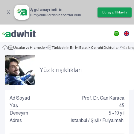
Uygulamayı indirin
Buraya Tıklayın
Tüm yeniliklerden haberdar olun
/
Ustalar ve Hizmetler
/
Türkiye'nin En İyi Estetik Cerrahi Doktorları
/
Yüz kırış
Yüz kırışıklıkları
Ad Soyad
Prof. Dr. Can Karaca
Yaş
45
Deneyim
5 - 10 yıl
Adres
İstanbul
/
Şişli
/
Fulya mah.