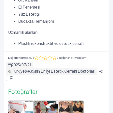
Cilt Kanseri
El Terlemesi
Yüz Estetiği
Dudakta Hemanjiom
Uzmanlık alanları
Plastik rekonstrüktif ve estetik cerrahi
Değerlendirme
:
0
/ 5
0 değerlendirme işlemi
2025
/
07
/
21
Türkiye&#39;nin En İyi Estetik Cerrahi Doktorları
Fotoğraflar