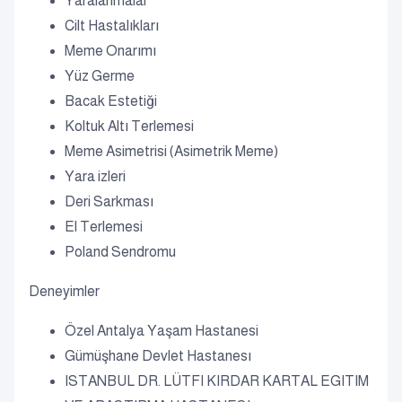
Yaralanmalar
Cilt Hastalıkları
Meme Onarımı
Yüz Germe
Bacak Estetiği
Koltuk Altı Terlemesi
Meme Asimetrisi (Asimetrik Meme)
Yara izleri
Deri Sarkması
El Terlemesi
Poland Sendromu
Deneyimler
Özel Antalya Yaşam Hastanesi
Gümüşhane Devlet Hastanesı
ISTANBUL DR. LÜTFI KIRDAR KARTAL EGITIM