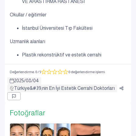
VE ARASTIRMA HASTANESI
Okullar / eğitimler
İstanbul Üniversitesi Tıp Fakültesi
Uzmanlık alanları
Plastik rekonstrüktif ve estetik cerrahi
Değerlendirme
:
0
/ 5
0 değerlendirme işlemi
2025
/
08
/
04
Türkiye&#39;nin En İyi Estetik Cerrahi Doktorları
Fotoğraflar