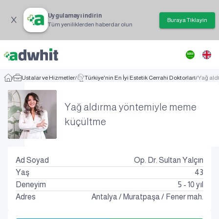
Uygulamayı indirin
Buraya Tıklayın
Tüm yeniliklerden haberdar olun
/
Ustalar ve Hizmetler
/
Türkiye'nin En İyi Estetik Cerrahi Doktorları
/
Yağ ald
Yağ aldırma yöntemiyle meme
küçültme
Ad Soyad
Op. Dr. Sultan Yalçın
Yaş
43
Deneyim
5 - 10 yıl
Adres
Antalya
/
Muratpaşa
/
Fener mah.