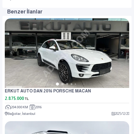
Benzer İlanlar
ERKUT AUTO DAN 2016 PORSCHE MACAN
2.875.000
TL
204.000 KM
2016
Bağcılar, İstanbul
2025
/
12
/
28