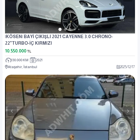
|KÖSEN| BAYİ ÇIKIŞLI 2021 CAYENNE 3.0 CHRONO-
22"TURBO-İÇ KIRMIZI
10.550.000
TL
130.000 KM
2021
Ataşehir, İstanbul
2025
/
12
/
17