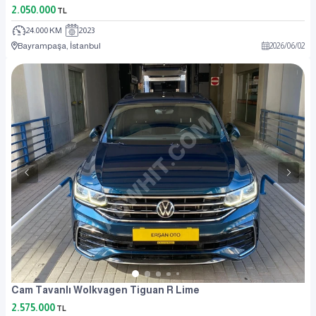
2.050.000
TL
24.000 KM
2023
Bayrampaşa, İstanbul
2026
/
06
/
02
Cam Tavanlı Wolkvagen Tiguan R Lime
2.575.000
TL