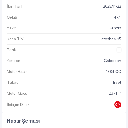
İlan Tarihi
2025
/
11
/
22
Çekiş
4x4
Yakıt
Benzin
Kasa Tipi
Hatchback/5
Renk
Kimden
Galeriden
Motor Hacmi
1984 CC
Takas
Evet
Motor Gücü
237 HP
İletişim Dilleri
Hasar Şeması