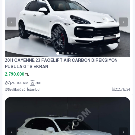
2011 CAYENNE 23 FACELİFT AİR CARBON DİREKSİYON
PUSULA GTS EKRAN
2.790.000
TL
240.000 KM
2011
Beylikdüzü, İstanbul
2025
/
12
/
24