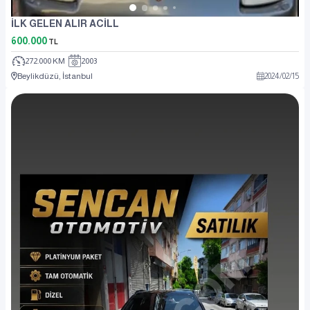
İLK GELEN ALIR ACİLL
600.000
TL
272.000 KM
2003
Beylikdüzü, İstanbul
2024
/
02
/
15