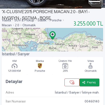
'X-CLUSIVE'2015 PORSCHE MACAN 2.0 - BAYİ -
NVGSYN - SGTMA - BOSE
Vasıta
SUV & Pickup
Satılık
Porsche
3.255.000
TL
Macan
2.0
Otomatik
İstanbul / Sarıyer
KM
Marka
Üretim Yılı
Vites
121.000 KM
Porsche
2015
Otomatik
Detaylar
Paylaş
Adres
İstanbul / Sarıyer / İstinye mah.
İlan Numarası
00460140