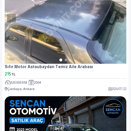
Sıfır Motor Astsubaydan Temiz Aile Arabası
215
TL
320.000 KM
2004
Çankaya, Ankara
2026
/
07
/
22