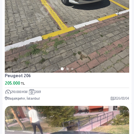
Peugeot 206
205.000
TL
210.000 KM
2001
Başakşehir, İstanbul
2026
/
08
/
04