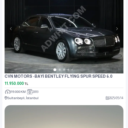
CVN MOTORS -BAYİ BENTLEY FLYİNG SPUR SPEED 6.0
11.950.000
TL
119.000 KM
2013
Sultanbeyli, İstanbul
2025
/
05
/
14