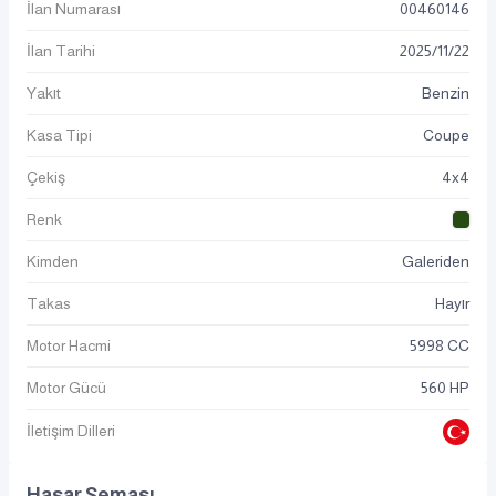
İlan Numarası
00460146
İlan Tarihi
2025
/
11
/
22
Yakıt
Benzin
Kasa Tipi
Coupe
Çekiş
4x4
Renk
Kimden
Galeriden
Takas
Hayır
Motor Hacmi
5998 CC
Motor Gücü
560 HP
İletişim Dilleri
Hasar Şeması