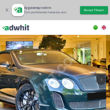
Uygulamayı indirin
Buraya Tıklayın
Tüm yeniliklerden haberdar olun