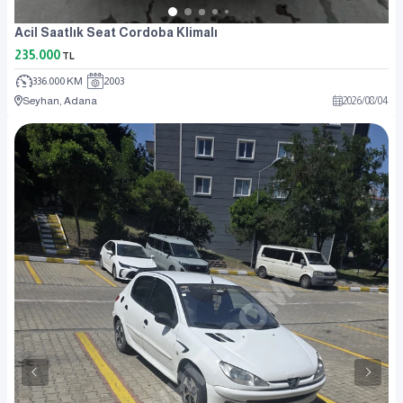
Acil Saatlık Seat Cordoba Klimalı
235.000
TL
336.000 KM
2003
Seyhan, Adana
2026
/
08
/
04