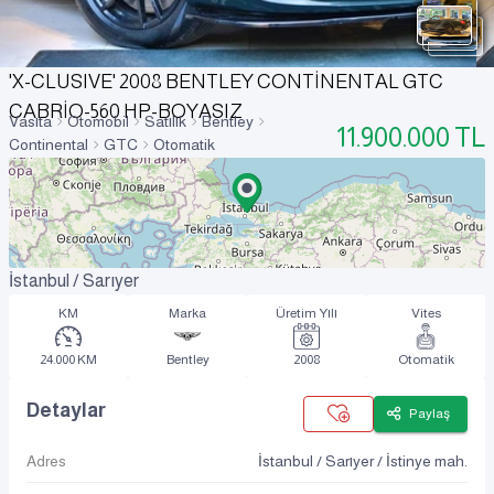
'X-CLUSIVE' 2008 BENTLEY CONTİNENTAL GTC
CABRİO-560 HP-BOYASIZ
Vasıta
Otomobil
Satılık
Bentley
11.900.000
TL
Continental
GTC
Otomatik
İstanbul / Sarıyer
KM
Marka
Üretim Yılı
Vites
24.000 KM
Bentley
2008
Otomatik
Detaylar
Paylaş
Adres
İstanbul / Sarıyer / İstinye mah.