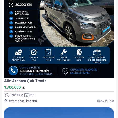
Aile Arabası Çok Temiz
1.300.000
TL
82.000 KM
2023
Bayrampaşa, İstanbul
2026
/
07
/
06