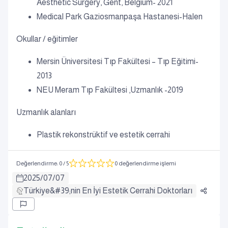
Aesthetic Surgery, Gent, Belgium- 2021
Medical Park Gaziosmanpaşa Hastanesi-Halen
Okullar / eğitimler
Mersin Üniversitesi Tıp Fakültesi – Tıp Eğitimi-
2013
NEU Meram Tıp Fakültesi ,Uzmanlık -2019
Uzmanlık alanları
Plastik rekonstrüktif ve estetik cerrahi
Değerlendirme
:
0
/ 5
0 değerlendirme işlemi
2025
/
07
/
07
Türkiye&#39;nin En İyi Estetik Cerrahi Doktorları