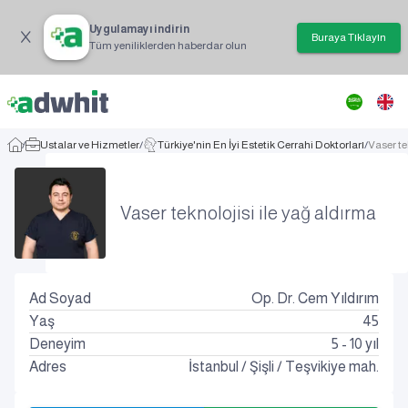
Uygulamayı indirin
Buraya Tıklayın
Tüm yeniliklerden haberdar olun
/
Ustalar ve Hizmetler
/
Türkiye'nin En İyi Estetik Cerrahi Doktorları
/
Vaser te
Vaser teknolojisi ile yağ aldırma
Ad Soyad
Op. Dr. Cem Yıldırım
Yaş
45
Deneyim
5 - 10 yıl
Adres
İstanbul
/
Şişli
/
Teşvikiye mah.