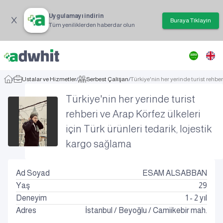
Uygulamayı indirin
Buraya Tıklayın
Tüm yeniliklerden haberdar olun
/
Ustalar ve Hizmetler
/
Serbest Çalışan
/
Türkiye'nin her yerinde turist rehber
Türkiye'nin her yerinde turist
rehberi ve Arap Körfez ülkeleri
için Türk ürünleri tedarik, lojestik
kargo sağlama
Ad Soyad
ESAM ALSABBAN
Yaş
29
Deneyim
1 - 2 yıl
Adres
İstanbul
/
Beyoğlu
/
Camiikebir mah.