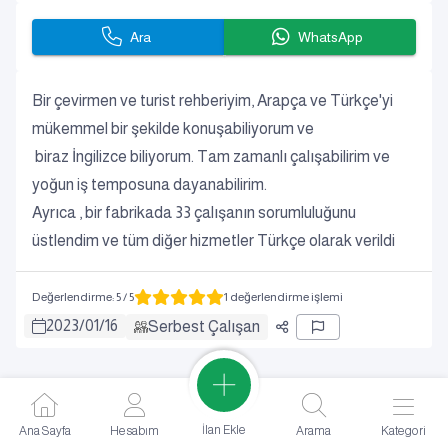
Ara
WhatsApp
Bir çevirmen ve turist rehberiyim, Arapça ve Türkçe'yi
mükemmel bir şekilde konuşabiliyorum ve
biraz İngilizce biliyorum. Tam zamanlı çalışabilirim ve
yoğun iş temposuna dayanabilirim.
Ayrıca , bir fabrikada 33 çalışanın sorumluluğunu
üstlendim ve tüm diğer hizmetler Türkçe olarak verildi
Değerlendirme
:
5
/ 5
1 değerlendirme işlemi
2023
/
01
/
16
Serbest Çalışan
İlan Ekle
Ana Sayfa
Hesabım
Arama
Kategori