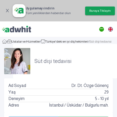
Uygulamayı indirin
Buraya Tıklayın
Tüm yeniliklerden haberdar olun
/
Ustalar ve Hizmetler
/
Türkiye'deki en iyi diş hekimleri
/
Süt dişi tedavisi
Süt dişi tedavisi
Ad Soyad
Dr. Dt. Özge Gönenç
Yaş
29
Deneyim
5 - 10 yıl
Adres
İstanbul
/
Üsküdar
/
Bulgurlu mah.