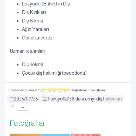
Lezyonlu (Enfekte) Diş
Diş Kırıkları
Diş Sıkma
Ağız Yaraları
Genel anestezi
Uzmanlık alanları
Diş hekimi
Çocuk diş hekimliği (pedodonti)
Değerlendirme
:
0
/ 5
0 değerlendirme işlemi
2025
/
07
/
25
Türkiye&#39;deki en iyi diş hekimleri
Fotoğraflar