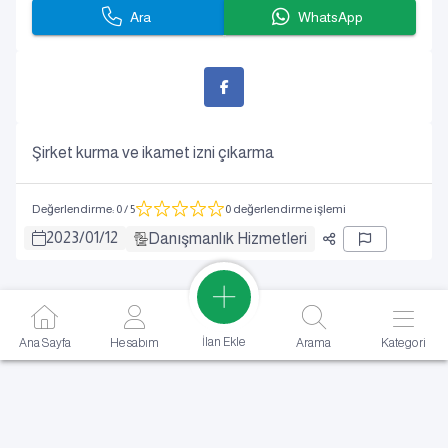
Ara
WhatsApp
Şirket kurma ve ikamet izni çıkarma
Değerlendirme
:
0
/ 5
0 değerlendirme işlemi
2023
/
01
/
12
Danışmanlık Hizmetleri
İlan Ekle
Ana Sayfa
Hesabım
Arama
Kategori