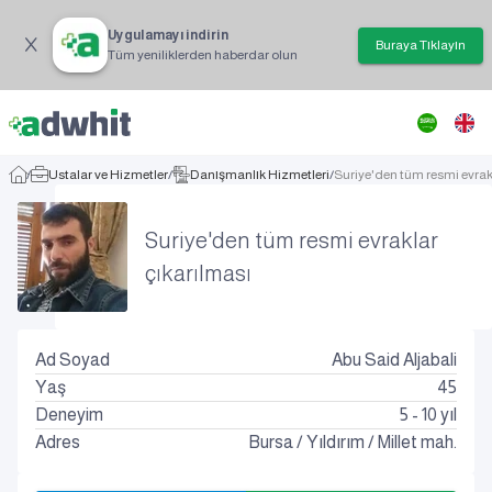
Uygulamayı indirin
Buraya Tıklayın
Tüm yeniliklerden haberdar olun
/
Ustalar ve Hizmetler
/
Danışmanlık Hizmetleri
/
Suriye'den tüm resmi evrak
Suriye'den tüm resmi evraklar
çıkarılması
Ad Soyad
Abu Said Aljabali
Yaş
45
Deneyim
5 - 10 yıl
Adres
Bursa
/
Yıldırım
/
Millet mah.