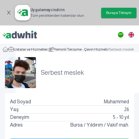
Uygulamayı indirin
Buraya Tıklayın
Tüm yeniliklerden haberdar olun
/
Ustalar ve Hizmetler
/
Yeminli Tercüme - Çeviri Hizmeti
/
Serbest meslek
Serbest meslek
Ad Soyad
Muhammed
Yaş
26
Deneyim
5 - 10 yıl
Adres
Bursa
/
Yıldırım
/
Vakif mah.