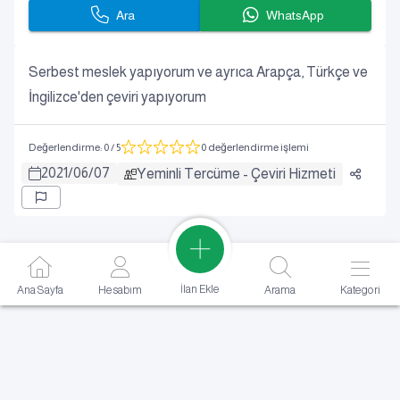
Ara
WhatsApp
Serbest meslek yapıyorum ve ayrıca Arapça, Türkçe ve
İngilizce'den çeviri yapıyorum
Değerlendirme
:
0
/ 5
0 değerlendirme işlemi
2021
/
06
/
07
Yeminli Tercüme - Çeviri Hizmeti
İlan Ekle
Ana Sayfa
Hesabım
Arama
Kategori