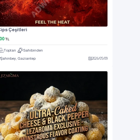
ips Çeşitleri
00
TL
Toptan
Sahibinden
Şahinbey, Gaziantep
2026
/
05
/
09