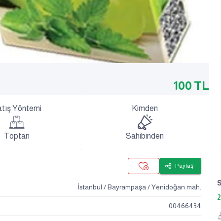
100
TL
tış Yöntemi
Kimden
Toptan
Sahibinden
Paylaş
İstanbul / Bayrampaşa / Yenidoğan mah.
2
00466434