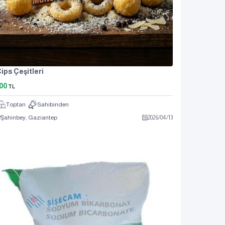
ips Çeşitleri
00
TL
Toptan
Sahibinden
Şahinbey, Gaziantep
2026
/
04
/
13