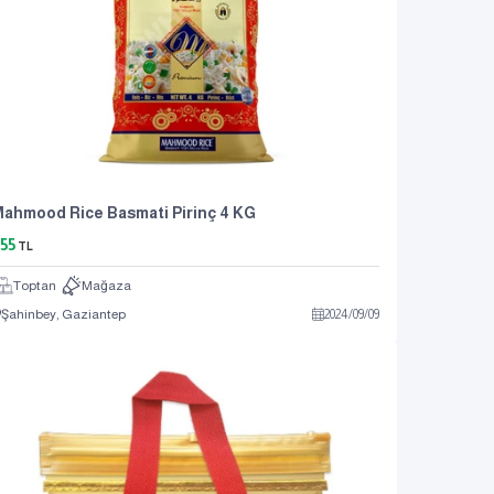
ahmood Rice Basmati Pirinç 4 KG
55
TL
Toptan
Mağaza
Şahinbey, Gaziantep
2024
/
09
/
09