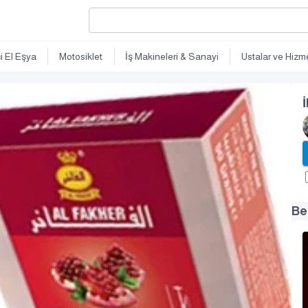
ci El Eşya
Motosiklet
İş Makineleri & Sanayi
Ustalar ve Hizme
İ
Be