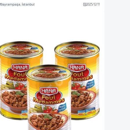
Bayrampaşa, İstanbul
2025
/
12
/
11