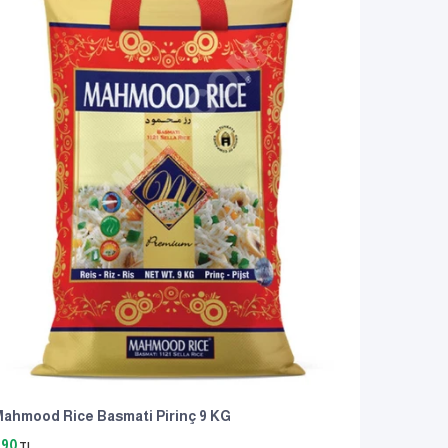
ahmood Rice Basmati Pirinç 9 KG
490
TL