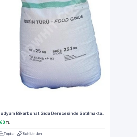
Sodyum Bikarbonat Gıda Derecesinde Satılmaktadır.
60
TL
Toptan
Sahibinden