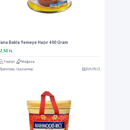
ana Bakla Yemeye Hazır 400 Gram
2,50
TL
Toptan
Mağaza
Şahinbey, Gaziantep
2024
/
09
/
23