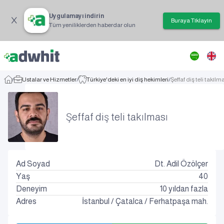
Uygulamayı indirin
Buraya Tıklayın
Tüm yeniliklerden haberdar olun
/
Ustalar ve Hizmetler
/
Türkiye'deki en iyi diş hekimleri
/
Şeffaf diş teli takılm
Şeffaf diş teli takılması
Ad Soyad
Dt. Adil Özölçer
Yaş
40
Deneyim
10 yıldan fazla
Adres
İstanbul
/
Çatalca
/
Ferhatpaşa mah.