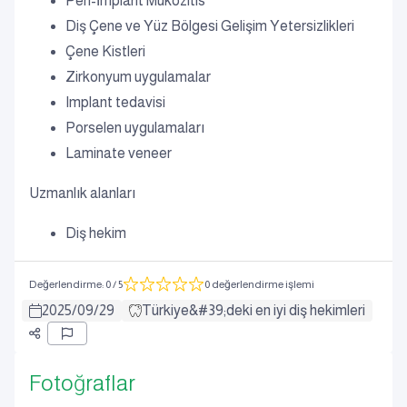
Peri-İmplant Mukozitis
Diş Çene ve Yüz Bölgesi Gelişim Yetersizlikleri
Çene Kistleri
Zirkonyum uygulamalar
Implant tedavisi
Porselen uygulamaları
Laminate veneer
Uzmanlık alanları
Diş hekim
Değerlendirme
:
0
/ 5
0 değerlendirme işlemi
2025
/
09
/
29
Türkiye&#39;deki en iyi diş hekimleri
Fotoğraflar