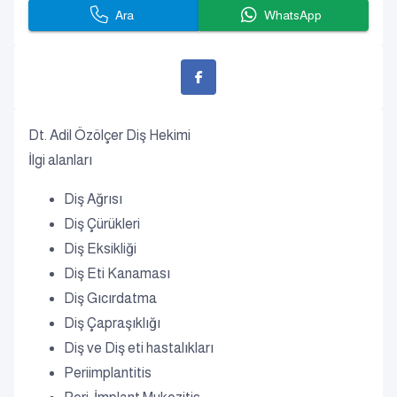
Ara
WhatsApp
Dt. Adil Özölçer Diş Hekimi
İlgi alanları
Diş Ağrısı
Diş Çürükleri
Diş Eksikliği
Diş Eti Kanaması
Diş Gıcırdatma
Diş Çapraşıklığı
Diş ve Diş eti hastalıkları
Periimplantitis