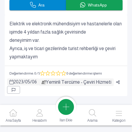
Ara
WhatsApp
Elektrik ve elektronik mühendisiyim ve hastanelerle olan
işimde 4 yıldan fazla sağlık çevirisinde
deneyimim var.
Ayrıca, iş ve ticari gezilerinde turist rehberliği ve çeviri
yapmaktayım
Değerlendirme
:
0
/ 5
0 değerlendirme işlemi
2023
/
05
/
06
Yeminli Tercüme - Çeviri Hizmeti
İlan Ekle
Ana Sayfa
Hesabım
Arama
Kategori