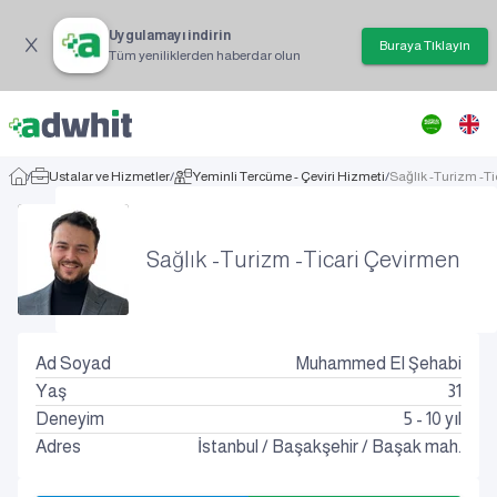
Uygulamayı indirin
Buraya Tıklayın
Tüm yeniliklerden haberdar olun
/
Ustalar ve Hizmetler
/
Yeminli Tercüme - Çeviri Hizmeti
/
Sağlık -Turizm -T
Sağlık -Turizm -Ticari Çevirmen
Ad Soyad
Muhammed El Şehabi
Yaş
31
Deneyim
5 - 10 yıl
Adres
İstanbul
/
Başakşehir
/
Başak mah.