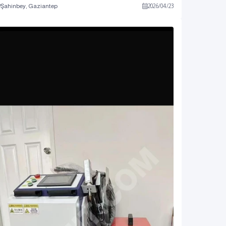
Şahinbey, Gaziantep
2026
/
04
/
23