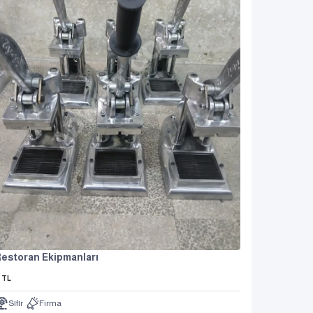
estoran Ekipmanları
TL
Sıfır
Firma