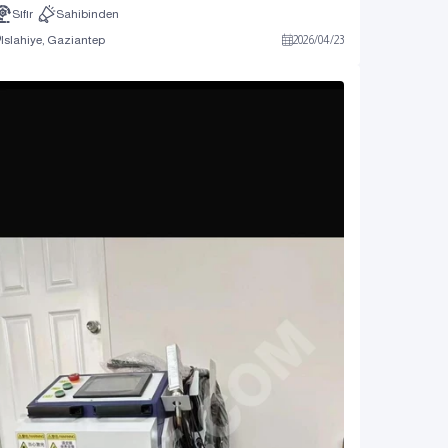
Sıfır
Sahibinden
Islahiye, Gaziantep
2026
/
04
/
23