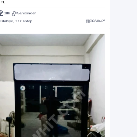
TL
Sıfır
Sahibinden
Islahiye, Gaziantep
2026
/
04
/
23