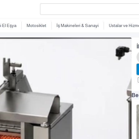
ci El Eşya
Motosiklet
İş Makineleri & Sanayi
Ustalar ve Hizme
İ
Be