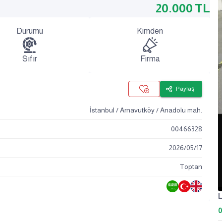
20.000
TL
Durumu
Kimden
Sıfır
Firma
Paylaş
İstanbul / Arnavutköy / Anadolu mah.
00466328
2026
/
05
/
17
Toptan
L
0