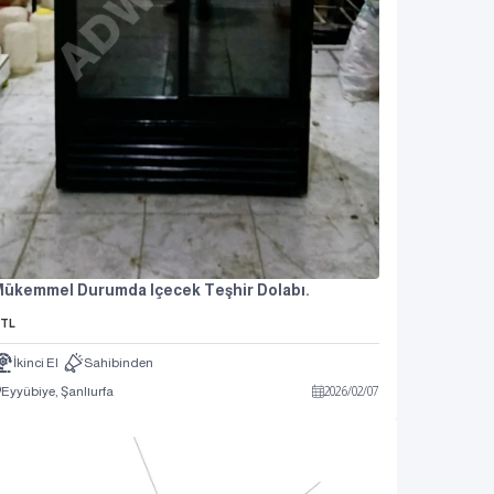
ükemmel Durumda Içecek Teşhir Dolabı.
TL
İkinci El
Sahibinden
Eyyübiye, Şanlıurfa
2026
/
02
/
07