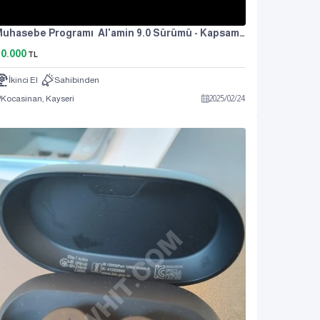
Muhasebe Programı Al'amin 9.0 Sürümü - Kapsamlı Versiyon
0.000
TL
İkinci El
Sahibinden
Kocasinan, Kayseri
2025
/
02
/
24