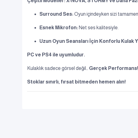
Çeşitli Modeller: X-NOVA, STORMY ve Daha Fazl
Surround Ses:
Oyun içindeyken sizi tamamen 
Esnek Mikrofon:
Net ses kalitesiyle.
Uzun Oyun Seansları İçin Konforlu Kulak Ya
PC ve PS4 ile uyumludur.
Kulaklık sadece görsel değil…
Gerçek Performans
Stoklar sınırlı, fırsat bitmeden hemen alın!