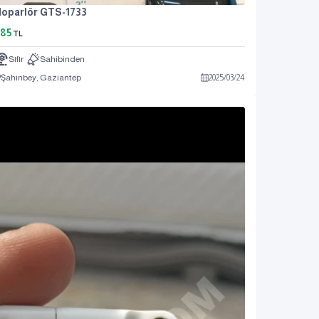
oparlör GTS-1733
85
TL
Sıfır
Sahibinden
Şahinbey, Gaziantep
2025
/
03
/
24