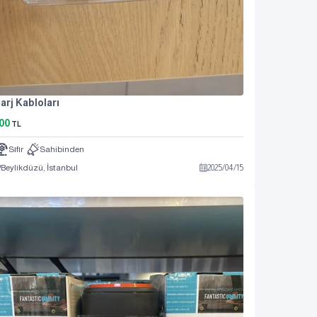
arj Kabloları
00
TL
Sıfır
Sahibinden
Beylikdüzü, İstanbul
2025
/
04
/
15