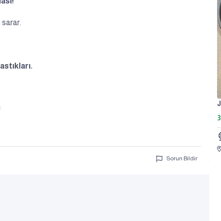
ası!
sarar.
stıkları.
!
3
Sorun Bildir