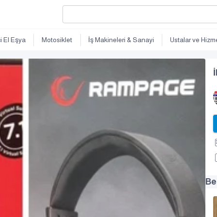
ci El Eşya
Motosiklet
İş Makineleri & Sanayi
Ustalar ve Hizme
İ
Be