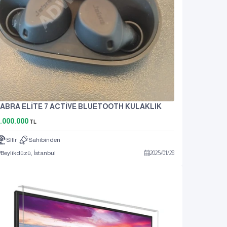
JABRA ELİTE 7 ACTİVE BLUETOOTH KULAKLIK
.000.000
TL
Sıfır
Sahibinden
Beylikdüzü, İstanbul
2025
/
01
/
28