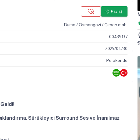
Paylaş
4
Bursa / Osmangazi / Çirpan mah.
00439137
2025
/
04
/
30
Perakende
Geldi!
ıklandırma, Sürükleyici Surround Ses ve İnanılmaz