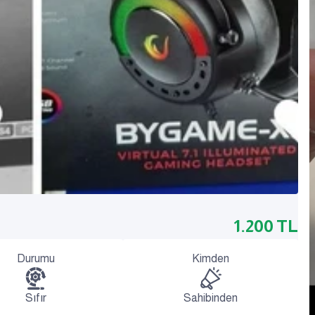
1.200
TL
Durumu
Kimden
Sıfır
Sahibinden