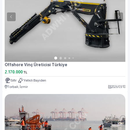
Offshore Vinç Üreticisi Türkiye
2.170.000
TL
Sıfır
Yetkili Bayiden
Torbalı, İzmir
2026
/
03
/
18