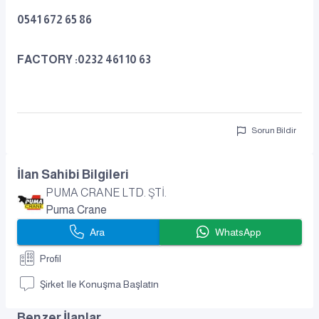
0541 672 65 86
FACTORY :0232 461 10 63
Sorun Bildir
İlan Sahibi Bilgileri
PUMA CRANE LTD. ŞTİ.
Puma Crane
Ara
WhatsApp
Profil
Şirket Ile Konuşma Başlatın
Benzer İlanlar