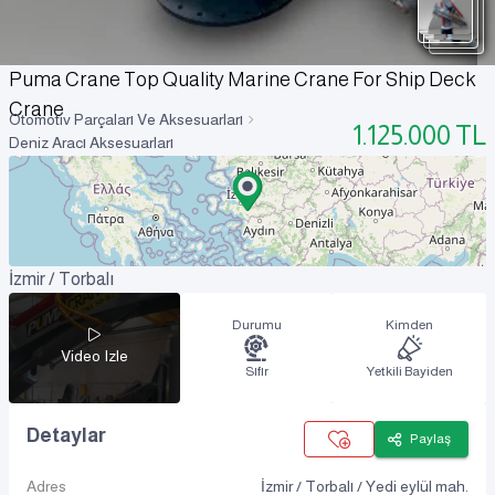
Puma Crane Top Quality Marine Crane For Ship Deck
Crane
Otomotiv Parçaları Ve Aksesuarları
1.125.000
TL
Deniz Aracı Aksesuarları
İzmir / Torbalı
Durumu
Kimden
Video Izle
Sıfır
Yetkili Bayiden
Detaylar
Paylaş
Adres
İzmir / Torbalı / Yedi eylül mah.