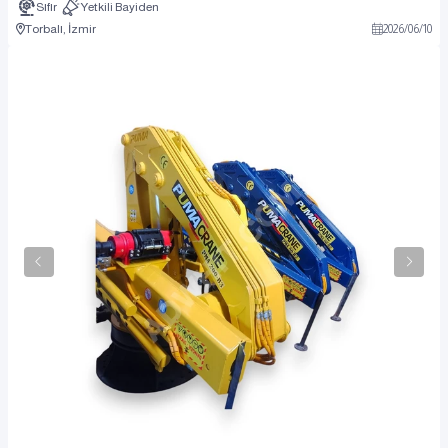
Sıfır
Yetkili Bayiden
Torbalı, İzmir
2026
/
06
/
10