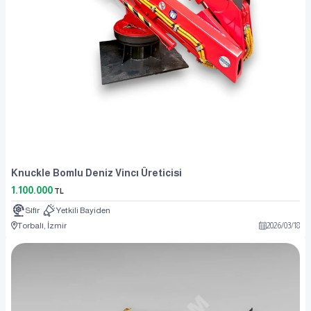
Knuckle Bomlu Deniz Vincı Üreticisi
1.100.000
TL
Sıfır
Yetkili Bayiden
Torbalı, İzmir
2026
/
03
/
18