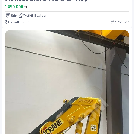
1.650.000
TL
Sıfır
Yetkili Bayiden
Torbalı, İzmir
2026
/
06
/
17