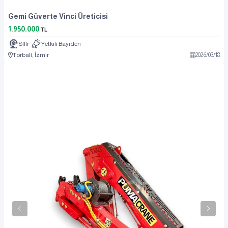
Gemi Güverte Vinci Üreticisi
1.950.000
TL
Sıfır
Yetkili Bayiden
Torbalı, İzmir
2026
/
03
/
18