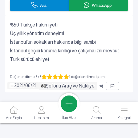
Ara
WhatsApp
%50 Türkçe hakimiyeti
Üç yıllık yönetim deneyimi
İstanbul'un sokakları hakkında bilgi sahibi
İstanbul geçici koruma kimliği ve çalışma izni mevcut
Türk sürücü ehliyeti
Değerlendirme
:
5
/ 5
1 değerlendirme işlemi
2021
/
06
/
21
Şoförlü Araç ve Nakliye
İlan Ekle
Ana Sayfa
Hesabım
Arama
Kategori