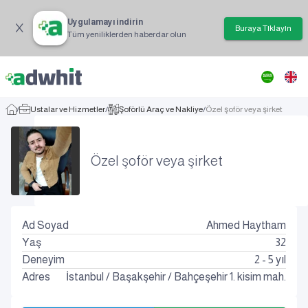
Uygulamayı indirin
Buraya Tıklayın
Tüm yeniliklerden haberdar olun
/
Ustalar ve Hizmetler
/
Şoförlü Araç ve Nakliye
/
Özel şoför veya şirket
Özel şoför veya şirket
Ad Soyad
Ahmed Haytham
Yaş
32
Deneyim
2 - 5 yıl
Adres
İstanbul
/
Başakşehir
/
Bahçeşehir 1. kisim mah.