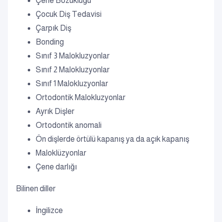
Çene Bozukluğu
Çocuk Diş Tedavisi
Çarpık Diş
Bonding
Sınıf 3 Malokluzyonlar
Sınıf 2 Malokluzyonlar
Sınıf 1 Malokluzyonlar
Ortodontik Malokluzyonlar
Ayrık Dişler
Ortodontik anomali
Ön dişlerde örtülü kapanış ya da açık kapanış
Maloklüzyonlar
Çene darlığı
Bilinen diller
İngilizce