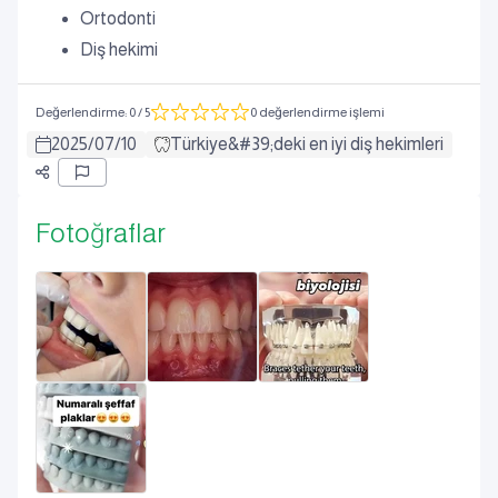
Ortodonti
Diş hekimi
Değerlendirme
:
0
/ 5
0 değerlendirme işlemi
2025
/
07
/
10
Türkiye&#39;deki en iyi diş hekimleri
Fotoğraflar