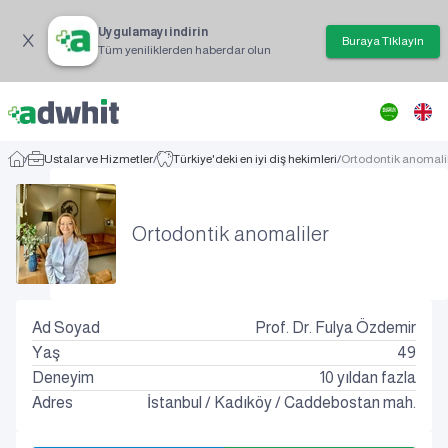
Uygulamayı indirin
Buraya Tıklayın
Tüm yeniliklerden haberdar olun
/
Ustalar ve Hizmetler
/
Türkiye'deki en iyi diş hekimleri
/
Ortodontik anomali
Ortodontik anomaliler
Ad Soyad
Prof. Dr. Fulya Özdemir
Yaş
49
Deneyim
10 yıldan fazla
Adres
İstanbul
/
Kadıköy
/
Caddebostan mah.