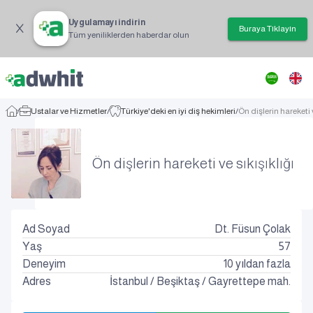
Uygulamayı indirin
Buraya Tıklayın
Tüm yeniliklerden haberdar olun
/
Ustalar ve Hizmetler
/
Türkiye'deki en iyi diş hekimleri
/
Ön dişlerin hareketi v
Ön dişlerin hareketi ve sıkışıklığı
Ad Soyad
Dt. Füsun Çolak
Yaş
57
Deneyim
10 yıldan fazla
Adres
İstanbul
/
Beşiktaş
/
Gayrettepe mah.