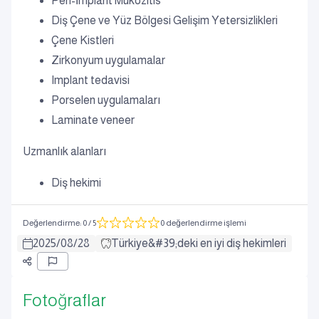
Peri-İmplant Mukozitis
Diş Çene ve Yüz Bölgesi Gelişim Yetersizlikleri
Çene Kistleri
Zirkonyum uygulamalar
Implant tedavisi
Porselen uygulamaları
Laminate veneer
Uzmanlık alanları
Diş hekimi
Değerlendirme
:
0
/ 5
0 değerlendirme işlemi
2025
/
08
/
28
Türkiye&#39;deki en iyi diş hekimleri
Fotoğraflar