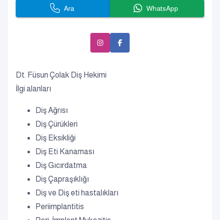
Ara
WhatsApp
Dt. Füsun Çolak Diş Hekimi
İlgi alanları
Diş Ağrısı
Diş Çürükleri
Diş Eksikliği
Diş Eti Kanaması
Diş Gıcırdatma
Diş Çapraşıklığı
Diş ve Diş eti hastalıkları
Periimplantitis