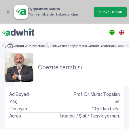
Uygulamayı indirin
Buraya Tıklayın
Tüm yeniliklerden haberdar olun
/
Ustalar ve Hizmetler
/
Türkiye'nin En İyi Estetik Cerrahi Doktorları
/
Obezite 
Obezite cerrahisi
Ad Soyad
Prof. Dr. Murat Topalan
Yaş
64
Deneyim
10 yıldan fazla
Adres
İstanbul
/
Şişli
/
Teşvikiye mah.