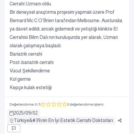
Cerrahi Uzmanı oldu.
Bir deneysel araştırma projesini yapmak üzere Prof
Bernard Mc C O’Brien tarafından Melbourne- Austuralia
ya davet edildi, ancak gidemedi ve yetiştiği klinikte El
Cerrahisi Bilim Dalı nın kuruluşunda yer alarak, Uzman
olarak çalışmaya başladı.
Bariatrik cerrahi
Post-bariatrik cerrahi
Vücut Şekillendirme
Kol germe
Kepçe kulak estetiği
Değerlendirme
:
0
/ 5
0 değerlendirme işlemi
2025
/
09
/
02
Türkiye&#39;nin En İyi Estetik Cerrahi Doktorları