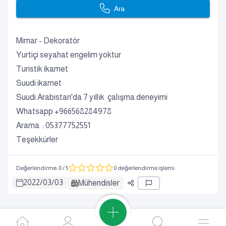
Ara
Mimar - Dekoratör
Yurtiçi seyahat engelim yoktur
Turistik ikamet
Suudi ikamet
Suudi Arabistan'da 7 yıllık çalışma deneyimi
Whatsapp +966568284978
Arama : 05377752551
Teşekkürler
Değerlendirme
:
0
/ 5
0 değerlendirme işlemi
2022
/
03
/
03
Mühendisler