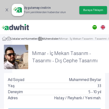
Uygulamayı indirin
Buraya Tıklayın
Tüm yeniliklerden haberdar olun
/
Ustalar ve Hizmetler
/
Mühendisler
/
Mimar - İç Mekan Tasarım - Tasarımı -
Mimar - İç Mekan Tasarım -
Tasarımı - Dış Cephe Tasarımı
Ad Soyad
Muhammed Beytar
Yaş
33
Deneyim
5 - 10 yıl
Adres
Hatay
/
Reyhanlı
/
Yeni mah.