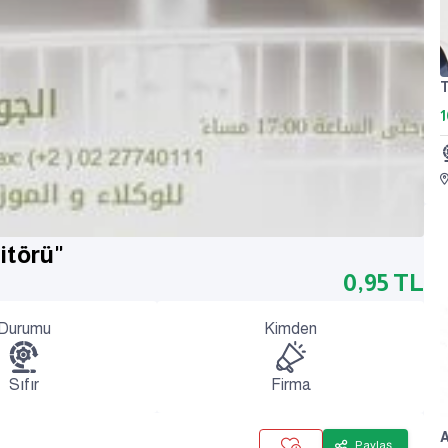
T
1
itörü"
0,95
TL
Durumu
Kimden
Sıfır
Firma
A
Paylaş