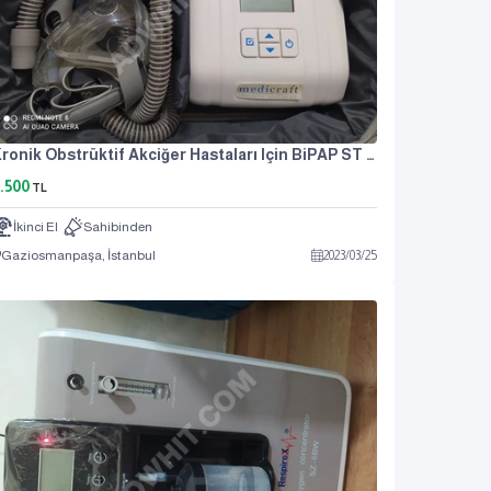
Kronik Obstrüktif Akciğer Hastaları Için BiPAP ST Cihazı
.500
TL
İkinci El
Sahibinden
Gaziosmanpaşa, İstanbul
2023
/
03
/
25