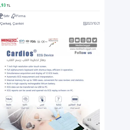
,93
TL
Sıfır
Firma
Çerkeş, Çankırı
2023
/
10
/
21