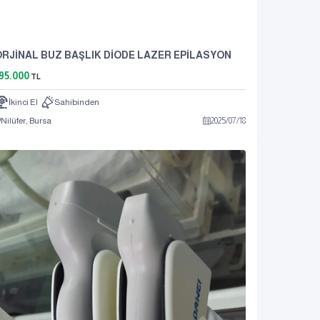
ORJİNAL BUZ BAŞLIK DİODE LAZER EPİLASYON
95.000
TL
İkinci El
Sahibinden
Nilüfer, Bursa
2025
/
07
/
18