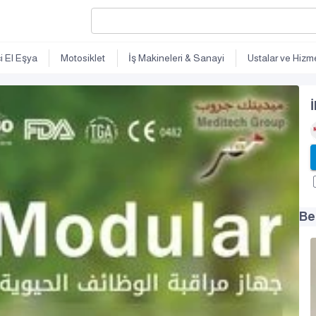
ci El Eşya
Motosiklet
İş Makineleri & Sanayi
Ustalar ve Hizme
İ
Be