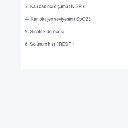
3- Kan basıncı ölçümü ( NIBP ).
4- Kan oksijen seviyesini ( SpO2 ).
5- Sıcaklık derecesi.
6- Solunum hızı ( RESP )