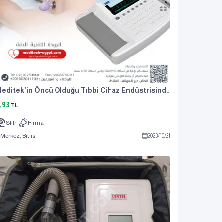
Meditek'in Öncü Olduğu Tıbbi Cihaz Endüstrisinden Kalp Çizim Cihazı (cardios)
,93
TL
Sıfır
Firma
Merkez, Bitlis
2023
/
10
/
21