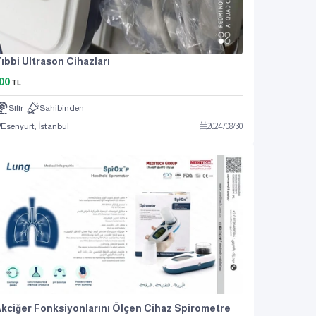
ıbbi Ultrason Cihazları
00
TL
Sıfır
Sahibinden
Esenyurt, İstanbul
2024
/
08
/
30
kciğer Fonksiyonlarını Ölçen Cihaz Spirometre