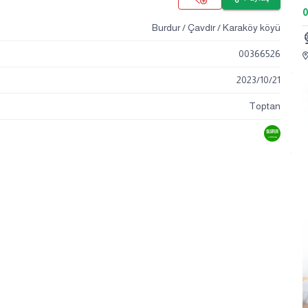
0
Burdur / Çavdır / Karaköy köyü
00366526
2023
/
10
/
21
Toptan