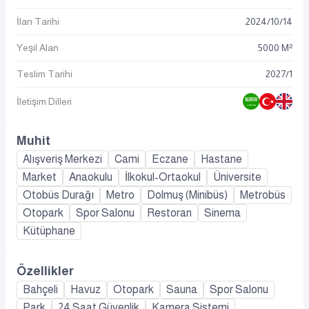
İlan Tarihi
2024
/
10
/
14
Yeşil Alan
5000 M²
Teslim Tarihi
2027/1
İletişim Dilleri
Muhit
Alışveriş Merkezi
Cami
Eczane
Hastane
Market
Anaokulu
İlkokul-Ortaokul
Üniversite
Otobüs Durağı
Metro
Dolmuş (Minibüs)
Metrobüs
Otopark
Spor Salonu
Restoran
Sinema
Kütüphane
Özellikler
Bahçeli
Havuz
Otopark
Sauna
Spor Salonu
Park
24 Saat Güvenlik
Kamera Sistemi