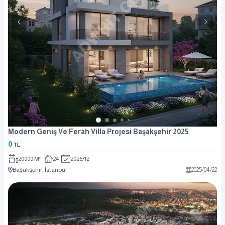
Modern Geniş Ve Ferah Villa Projesi Başakşehir 2025
0
TL
20000 M²
24
2026/12
Başakşehir, İstanbul
2025
/
04
/
22