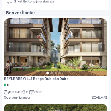
Şirket Ile Konuşma Başlatın
Benzer İlanlar
BEYLERBEYİ 4+1 Bahçe Dubleks Daire
0
TL
18699 M²
38
2026/3
Üsküdar, İstanbul
2026
/
01
/
09