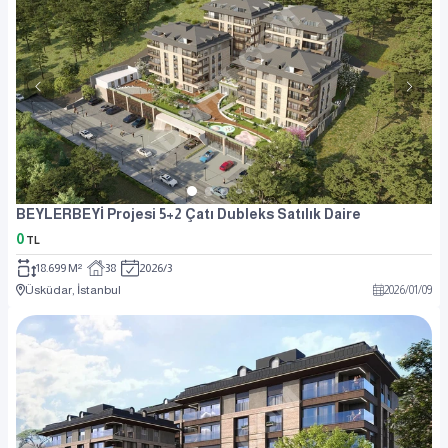
BEYLERBEYİ Projesi 5+2 Çatı Dubleks Satılık Daire
0
TL
18.699 M²
38
2026/3
Üsküdar, İstanbul
2026
/
01
/
09