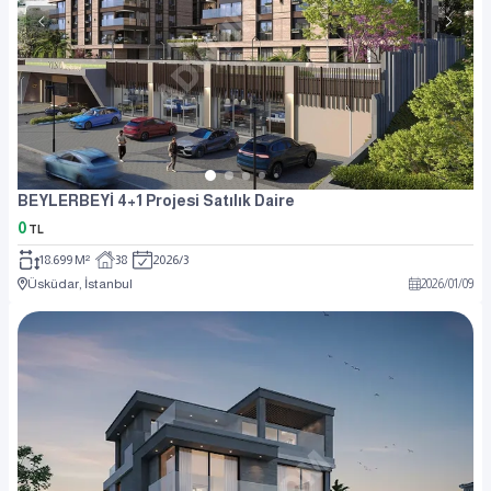
BEYLERBEYİ 4+1 Projesi Satılık Daire
0
TL
18.699 M²
38
2026/3
Üsküdar, İstanbul
2026
/
01
/
09