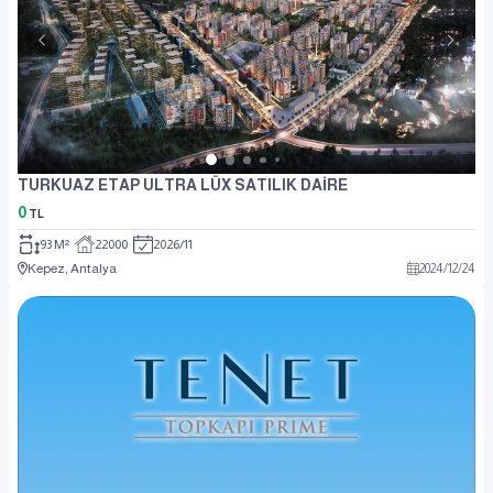
TURKUAZ ETAP ULTRA LÜX SATILIK DAİRE
0
TL
93 M²
22000
2026/11
Kepez, Antalya
2024
/
12
/
24