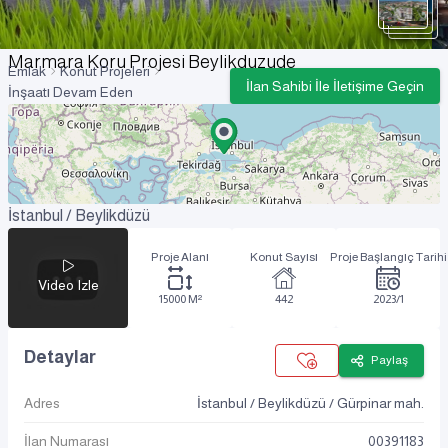
Marmara Koru Projesi Beylikduzude
Emlak
Konut Projeleri
İlan Sahibi İle İletişime Geçin
İnşaatı Devam Eden
İstanbul / Beylikdüzü
Proje Alanı
Konut Sayısı
Proje Başlangıç Tarihi
Video Izle
15000 M²
442
2023/1
Detaylar
Paylaş
Adres
İstanbul / Beylikdüzü / Gürpinar mah.
İlan Numarası
00391183