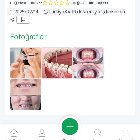
Değerlendirme
:
0
/ 5
0 değerlendirme işlemi
2025
/
07
/
14
Türkiye&#39;deki en iyi diş hekimleri
Fotoğraflar