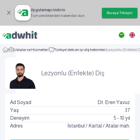
Uygulamayı indirin
Buraya Tıklayın
Tüm yeniliklerden haberdar olun
/
Ustalar ve Hizmetler
/
Türkiye'deki en iyi diş hekimleri
/
Lezyonlu (Enfekte) 
Lezyonlu (Enfekte) Diş
Ad Soyad
Dt. Eren Yavuz
Yaş
37
Deneyim
5 - 10 yıl
Adres
İstanbul
/
Kartal
/
Atalar mah.