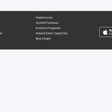
Hakkımızda
Gizlilik Politikası
Kullanım Koşulları
A
er
Adwhit Ekibi Talep Edin
İn
Bize Ulaşın