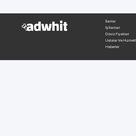
İlanlar
İş İlanları
Döviz Fiyatları
Ustalar Ve Hizmetl
Haberler