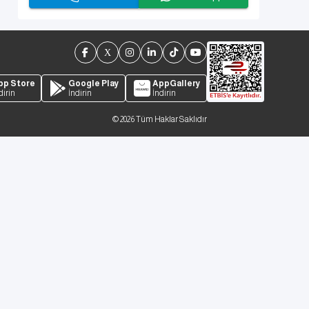
pp Store
Google Play
AppGallery
dirin
İndirin
İndirin
©
2026
Tüm Haklar Saklıdır