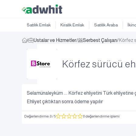
Satılık Emlak
Kiralık Emlak
Satılık Araba
İkin
/
Ustalar ve Hizmetler
/
Serbest Çalışan
/
Körfez s
Körfez sürücü ehl
Selamünaleyküm .... Körfez ehliyetini Türk ehliyetine ç
Ehliyet çıktıktan sonra ödeme yapılır
Değerlendirme
:
0
/ 5
0 değerlendirme işlemi