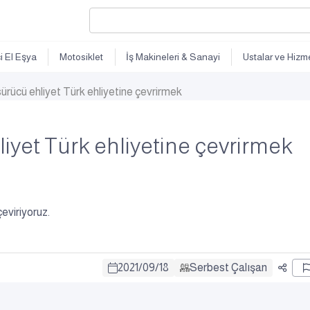
ci El Eşya
Motosiklet
İş Makineleri & Sanayi
Ustalar ve Hizme
ürücü ehliyet Türk ehliyetine çevrirmek
iyet Türk ehliyetine çevrirmek
eviriyoruz.
2021
/
09
/
18
Serbest Çalışan