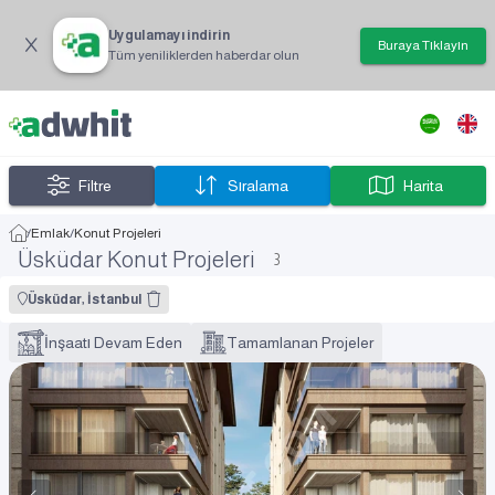
Uygulamayı indirin
Buraya Tıklayın
Tüm yeniliklerden haberdar olun
Filtre
Sıralama
Harita
/
Emlak
/
Konut Projeleri
Üsküdar Konut Projeleri
3
Üsküdar, İstanbul
İnşaatı Devam Eden
Tamamlanan Projeler