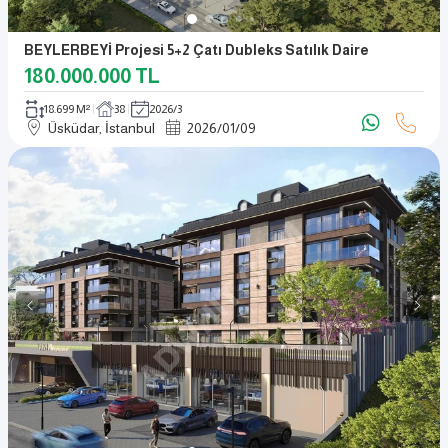
BEYLERBEYİ Projesi 5+2 Çatı Dubleks Satılık Daire
180.000.000
TL
18.699 M²
38
2026/3
Üsküdar, İstanbul
2026
/
01
/
09