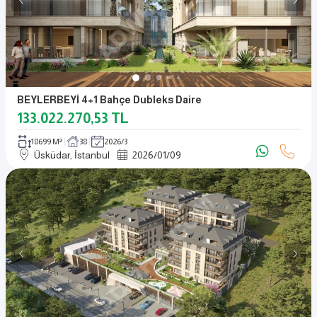
BEYLERBEYİ 4+1 Bahçe Dubleks Daire
133.022.270,53
TL
18699 M²
38
2026/3
Üsküdar, İstanbul
2026
/
01
/
09