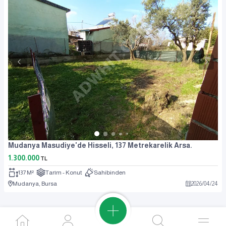
Mudanya Masudiye'de Hisseli, 137 Metrekarelik Arsa.
1.300.000
TL
137 M²
Tarım - Konut
Sahibinden
Mudanya, Bursa
2026
/
04
/
24