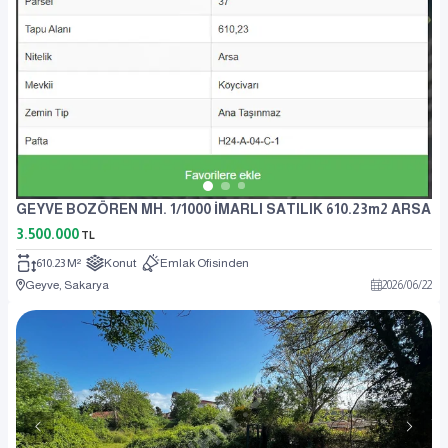
GEYVE BOZÖREN MH. 1/1000 İMARLI SATILIK 610.23m2 ARSA
3.500.000
TL
610.23 M²
Konut
Emlak Ofisinden
Geyve, Sakarya
2026
/
06
/
22