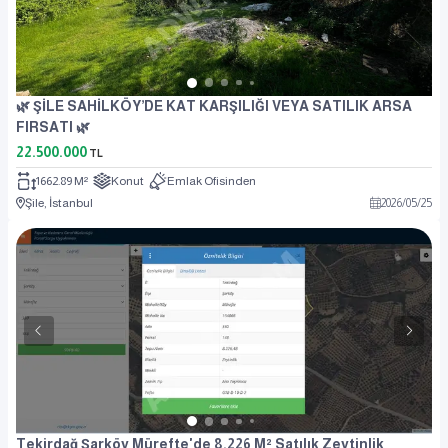
🌿 ŞİLE SAHİLKÖY’DE KAT KARŞILIĞI VEYA SATILIK ARSA
FIRSATI 🌿
22.500.000
TL
1662.89 M²
Konut
Emlak Ofisinden
Şile, İstanbul
2026
/
05
/
25
Tekirdağ Şarköy Mürefte'de 8.226 M² Satılık Zeytinlik