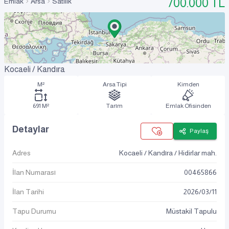
700.000
TL
Emlak
Arsa
Satılık
Kocaeli / Kandıra
M²
Arsa Tipi
Kimden
691 M²
Tarım
Emlak Ofisinden
Detaylar
Paylaş
Adres
Kocaeli / Kandıra / Hidirlar mah.
İlan Numarası
00465866
İlan Tarihi
2026
/
03
/
11
Tapu Durumu
Müstakil Tapulu