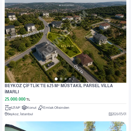
BEYKOZ ÇİFTLİK’TE 625 M² MÜSTAKİL PARSEL VİLLA
İMARLI
25.000.000
TL
625 M²
Konut
Emlak Ofisinden
Beykoz, İstanbul
2026
/
05
/
01