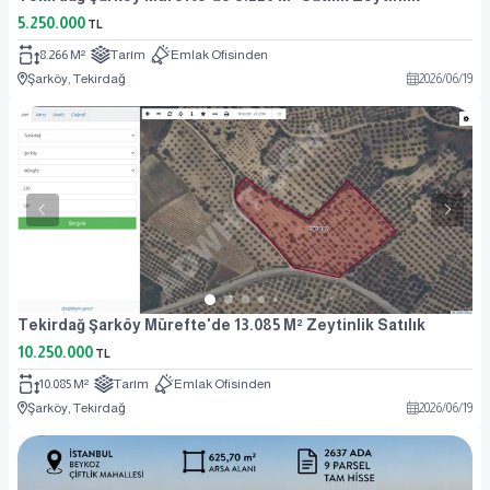
5.250.000
TL
8.266 M²
Tarım
Emlak Ofisinden
Şarköy, Tekirdağ
2026
/
06
/
19
Tekirdağ Şarköy Mürefte'de 13.085 M² Zeytinlik Satılık
10.250.000
TL
10.085 M²
Tarım
Emlak Ofisinden
Şarköy, Tekirdağ
2026
/
06
/
19