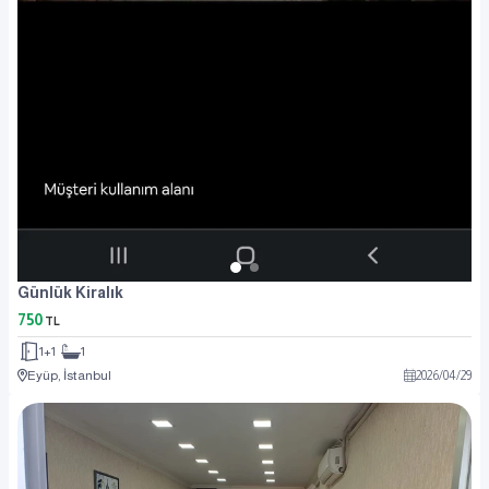
Günlük Kiralık
750
TL
1+1
1
Eyüp, İstanbul
2026
/
04
/
29