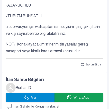
-ASANSÖRLÜ
-TURİZM RUHSATLI
-rezervasyon için watsaptan isim soyisim giriş-çıkış tarihi
ve kişi sayısı belirtip bilgi alabilirsiniz.
NOT: konaklayacak misfirlerimizin yasalar gereği
pasaport veya kimlik ibraz etmesi zorunludur.
Sorun Bildir
İlan Sahibi Bilgileri
Burhan D.
Ara
WhatsApp
İlan Sahibi Ile Konuşma Başlat