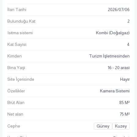
İlan Tarihi
2026
/
07
/
06
Bulunduğu Kat
2
Isıtma sistemi
Kombi (Doğalgaz)
Kat Sayısı
4
Kimden
Turizm İşletmesinden
Bina Yaşı
16 - 20 arası
Site İçerisinde
Hayır
Özellikler
Kamera Sistemi
Brüt Alan
85 M²
Net alan
75 M²
Cephe
Güney
Kuzey