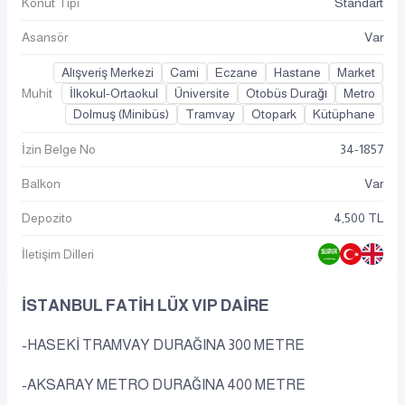
Konut Tipi
Standart
Asansör
Var
Alışveriş Merkezi
Cami
Eczane
Hastane
Market
Muhit
İlkokul-Ortaokul
Üniversite
Otobüs Durağı
Metro
Dolmuş (Minibüs)
Tramvay
Otopark
Kütüphane
İzin Belge No
34-1857
Balkon
Var
Depozito
4,500 TL
İletişim Dilleri
İSTANBUL FATİH LÜX VIP DAİRE
-HASEKİ TRAMVAY DURAĞINA 300 METRE
-AKSARAY METRO DURAĞINA 400 METRE