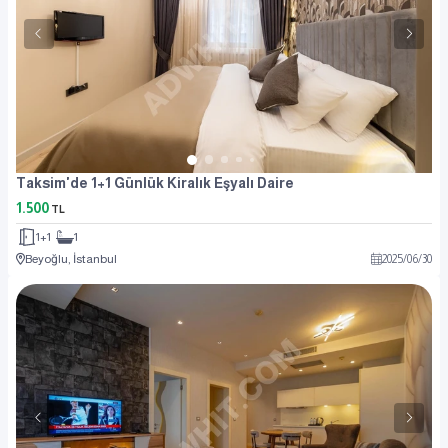
Taksim'de 1+1 Günlük Kiralık Eşyalı Daire
1.500
TL
1+1
1
Beyoğlu, İstanbul
2025
/
06
/
30