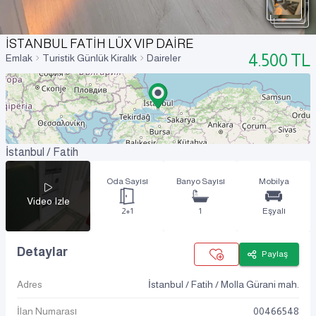
İSTANBUL FATİH LÜX VIP DAİRE
4.500
TL
Emlak
Turistik Günlük Kiralık
Daireler
İstanbul / Fatih
Oda Sayısı
Banyo Sayısı
Mobilya
Video Izle
2+1
1
Eşyalı
Detaylar
Paylaş
Adres
İstanbul / Fatih / Molla Gürani mah.
İlan Numarası
00466548