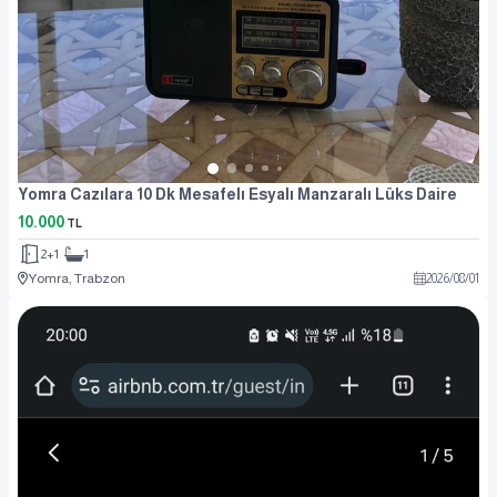
Yomra Cazılara 10 Dk Mesafelı Esyalı Manzaralı Lüks Daire
10.000
TL
2+1
1
Yomra, Trabzon
2026
/
08
/
01