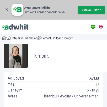
Uygulamayı indirin
Buraya Tıklayın
Tüm yeniliklerden haberdar olun
/
Ustalar ve Hizmetler
/
Serbest Çalışan
/
Hemşire
Hemşire
Ad Soyad
Ayaat
Yaş
37
Deneyim
5 - 10 yıl
Adres
İstanbul
/
Avcılar
/
Üniversite mah.