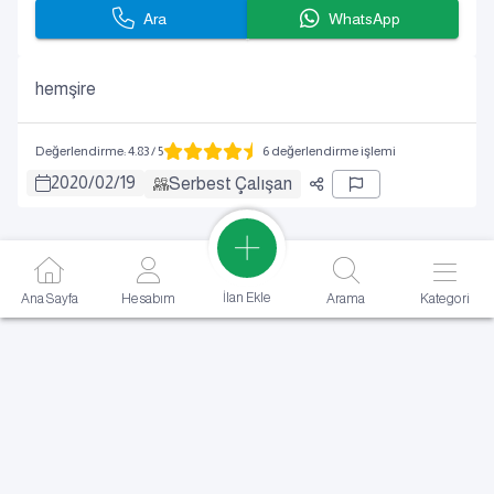
Ara
WhatsApp
hemşire
Değerlendirme
:
4.83
/ 5
6 değerlendirme işlemi
2020
/
02
/
19
Serbest Çalışan
İlan Ekle
Ana Sayfa
Hesabım
Arama
Kategori