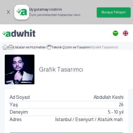
Uygulamayı indirin
Buraya Tıklayın
Tüm yeniliklerden haberdar olun
/
Ustalar ve Hizmetler
/
Teknik Çizim ve Tasarım
/
Grafik Tasarımcı
Grafik Tasarımcı
Ad Soyad
Abdullah Keshi
Yaş
26
Deneyim
5 - 10 yıl
Adres
İstanbul
/
Esenyurt
/
Atatürk mah.