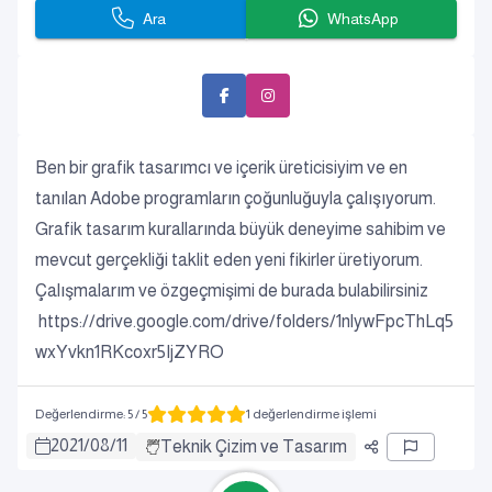
Ara
WhatsApp
Ben bir grafik tasarımcı ve içerik üreticisiyim ve en
tanılan Adobe programların çoğunluğuyla çalışıyorum.
Grafik tasarım kurallarında büyük deneyime sahibim ve
mevcut gerçekliği taklit eden yeni fikirler üretiyorum.
Çalışmalarım ve özgeçmişimi de burada bulabilirsiniz
https://drive.google.com/drive/folders/1nlywFpcThLq5
wxYvkn1RKcoxr5IjZYRO
Değerlendirme
:
5
/ 5
1 değerlendirme işlemi
2021
/
08
/
11
Teknik Çizim ve Tasarım