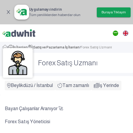
Uygulamayı indirin
Buraya Tıklayın
Tüm yeniliklerden haberdar olun
/
İş İlanları
/
Satış ve Pazarlama İş İlanları
/
Forex Satış Uzmanı
Forex Satış Uzmanı
Beylikdüzü
/
İstanbul
Tam zamanlı
İş Yerinde
Bayan Çalışanlar Aranıyor 🚀
Forex Satış Yöneticisi