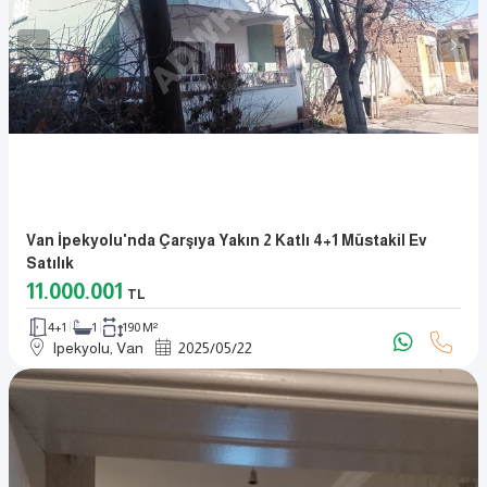
Van İpekyolu'nda Çarşıya Yakın 2 Katlı 4+1 Müstakil Ev
Satılık
11.000.001
TL
4+1
1
190 M²
Ipekyolu, Van
2025
/
05
/
22