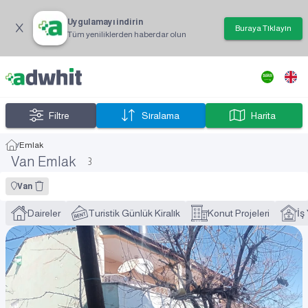
Uygulamayı indirin
Buraya Tıklayın
Tüm yeniliklerden haberdar olun
Filtre
Sıralama
Harita
/
Emlak
Van Emlak
3
Van
Daireler
Turistik Günlük Kiralık
Konut Projeleri
İş