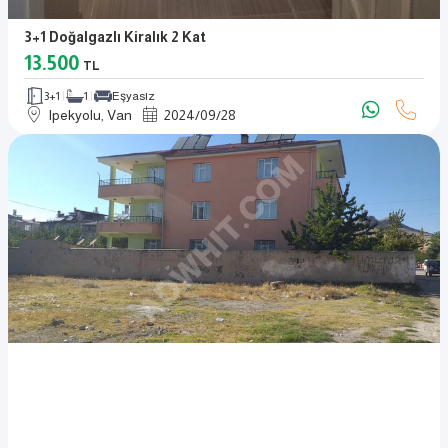
3+1 Doğalgazlı Kiralık 2 Kat
13.500
TL
3+1
1
Eşyasız
Ipekyolu, Van
2024
/
09
/
28