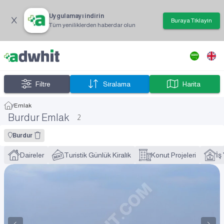
Uygulamayı indirin
Buraya Tıklayın
Tüm yeniliklerden haberdar olun
Filtre
Sıralama
Harita
/
Emlak
Burdur Emlak
2
Burdur
Daireler
Turistik Günlük Kiralık
Konut Projeleri
İş