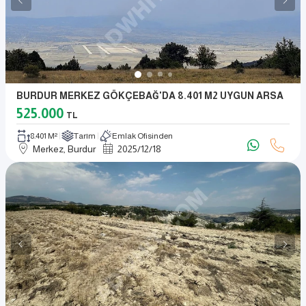
BURDUR MERKEZ GÖKÇEBAĞ'DA 8.401 M2 UYGUN ARSA
525.000
TL
8.401 M²
Tarım
Emlak Ofisinden
Merkez, Burdur
2025
/
12
/
18