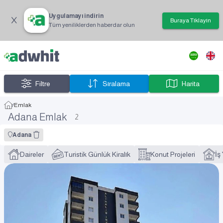
Uygulamayı indirin
Buraya Tıklayın
Tüm yeniliklerden haberdar olun
Filtre
Sıralama
Harita
/
Emlak
Adana Emlak
2
Adana
Daireler
Turistik Günlük Kiralık
Konut Projeleri
İş