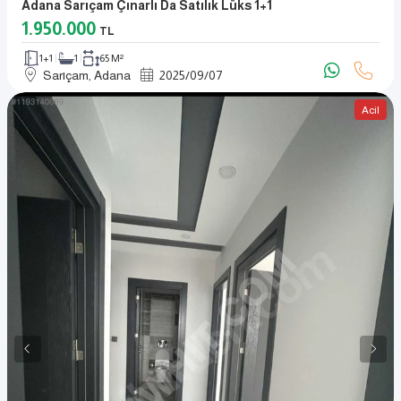
Adana Sarıçam Çınarlı Da Satılık Lüks 1+1
1.950.000
TL
1+1
1
65 M²
Sarıçam, Adana
2025
/
09
/
07
Acil