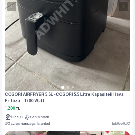
COSORI AIRFRYER 5.5L–COSORI 5.5 Litre Kapasiteli Hava
Fritözü – 1700 Watt
1.200
TL
İkinci El
Sahibinden
Gaziosmanpaşa, İstanbul
2026
/
08
/
01