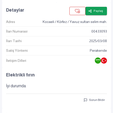
Detaylar
Paylaş
Adres
Kocaeli / Körfez / Yavuz sultan selim mah.
İlan Numarası
00433093
İlan Tarihi
2025
/
03
/
08
Satış Yöntemi
Perakende
İletişim Dilleri
Elektrikli fırın
İyi durumda
Sorun Bildir