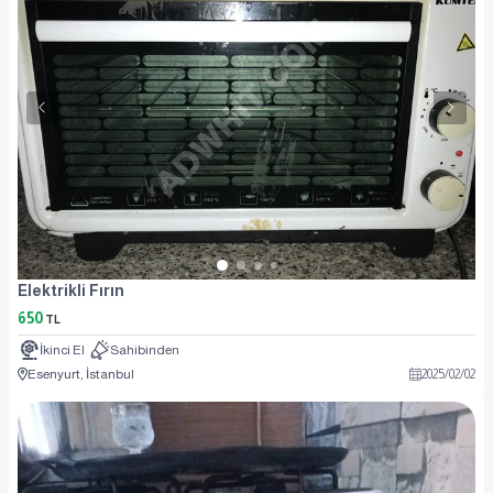
Elektrikli Fırın
650
TL
İkinci El
Sahibinden
Esenyurt, İstanbul
2025
/
02
/
02