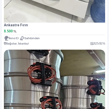
Ankastre Fırın
8.500
TL
İkinci El
Sahibinden
Bağcılar, İstanbul
2025
/
08
/
16