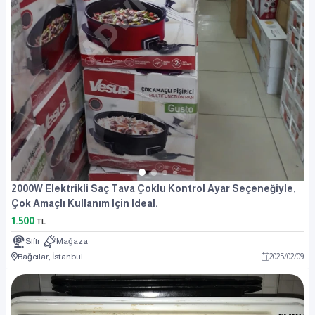
2000W Elektrikli Saç Tava Çoklu Kontrol Ayar Seçeneğiyle,
Çok Amaçlı Kullanım Için Ideal.
1.500
TL
Sıfır
Mağaza
Bağcılar, İstanbul
2025
/
02
/
09