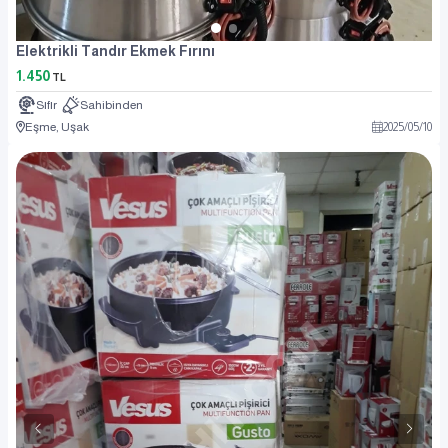
Elektrikli Tandır Ekmek Fırını
1.450
TL
Sıfır
Sahibinden
Eşme, Uşak
2025
/
05
/
10