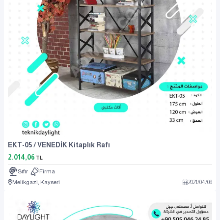
EKT-05 / VENEDİK Kitaplık Rafı
2.014,06
TL
Sıfır
Firma
Melikgazi, Kayseri
2021
/
04
/
08