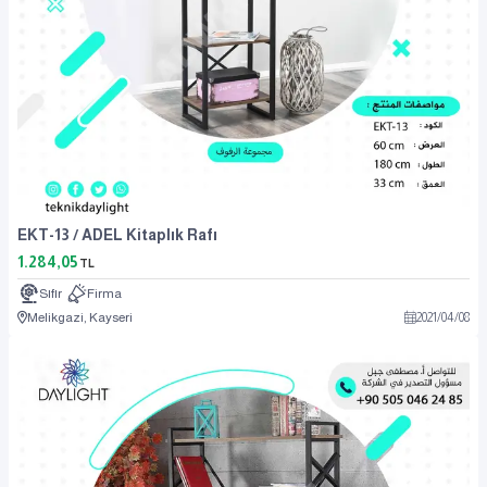
EKT-13 / ADEL Kitaplık Rafı
1.284,05
TL
Sıfır
Firma
Melikgazi, Kayseri
2021
/
04
/
08