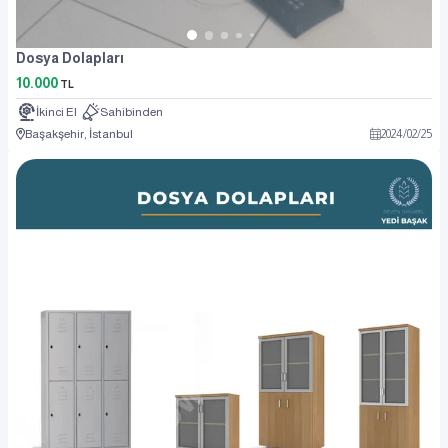
Dosya Dolapları
10.000
TL
İkinci El
Sahibinden
Başakşehir, İstanbul
2024
/
02
/
25