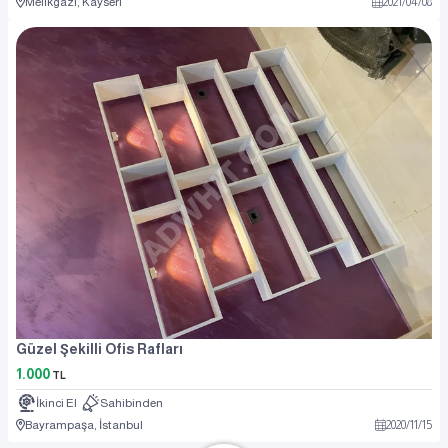
Melikgazi, Kayseri
2021
/
04
/
08
Güzel Şekilli Ofis Rafları
1.000
TL
İkinci El
Sahibinden
Bayrampaşa, İstanbul
2020
/
11
/
15