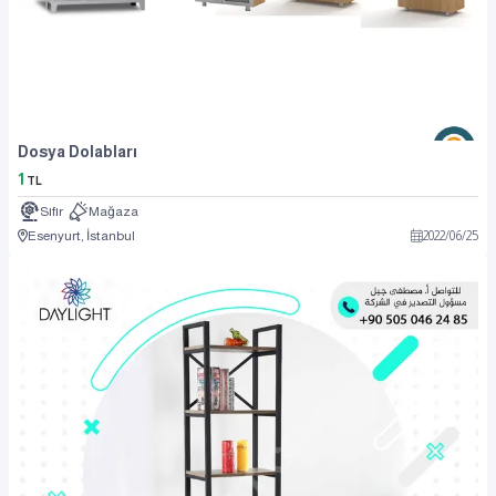
Dosya Dolabları
1
TL
Sıfır
Mağaza
Esenyurt, İstanbul
2022
/
06
/
25