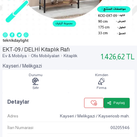
EKT-09 / DELHİ Kitaplık Rafı
1.426,62
TL
Ev & Mobilya
Ofis Mobilyaları
Kitaplık
Kayseri / Melikgazi
Durumu
Kimden
Sıfır
Firma
Detaylar
Paylaş
Adres
Kayseri / Melikgazi / Kayseriosb mah.
İlan Numarası
00205946