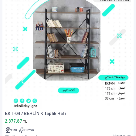
EKT-04 / BERLİN Kitaplık Rafı
2.377,87
TL
Sıfır
Firma