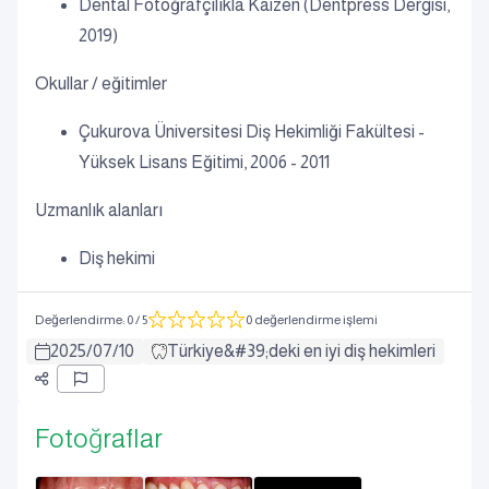
Dental Fotoğrafçılıkla Kaizen (Dentpress Dergisi,
2019)
Okullar / eğitimler
Çukurova Üniversitesi Diş Hekimliği Fakültesi -
Yüksek Lisans Eğitimi, 2006 - 2011
Uzmanlık alanları
Diş hekimi
Değerlendirme
:
0
/ 5
0 değerlendirme işlemi
2025
/
07
/
10
Türkiye&#39;deki en iyi diş hekimleri
Fotoğraflar