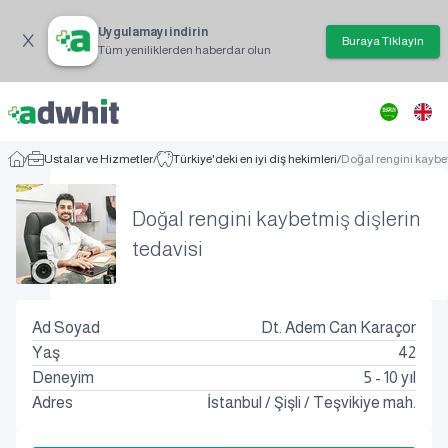
Uygulamayı indirin
Buraya Tıklayın
Tüm yeniliklerden haberdar olun
/
Ustalar ve Hizmetler
/
Türkiye'deki en iyi diş hekimleri
/
Doğal rengini kaybet
Doğal rengini kaybetmiş dişlerin
tedavisi
Ad Soyad
Dt. Adem Can Karaçor
Yaş
42
Deneyim
5 - 10 yıl
Adres
İstanbul
/
Şişli
/
Teşvikiye mah.