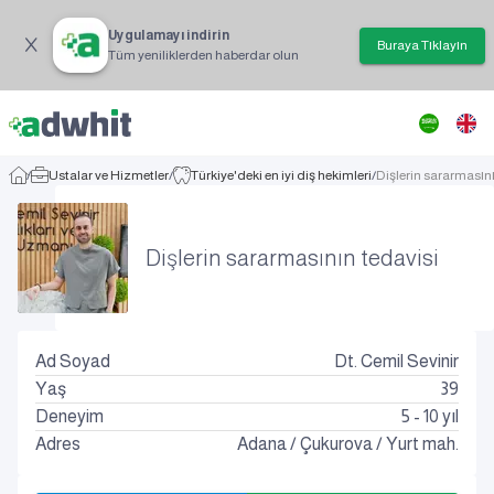
Uygulamayı indirin
Buraya Tıklayın
Tüm yeniliklerden haberdar olun
/
Ustalar ve Hizmetler
/
Türkiye'deki en iyi diş hekimleri
/
Dişlerin sararmasını
Dişlerin sararmasının tedavisi
Ad Soyad
Dt. Cemil Sevinir
Yaş
39
Deneyim
5 - 10 yıl
Adres
Adana
/
Çukurova
/
Yurt mah.