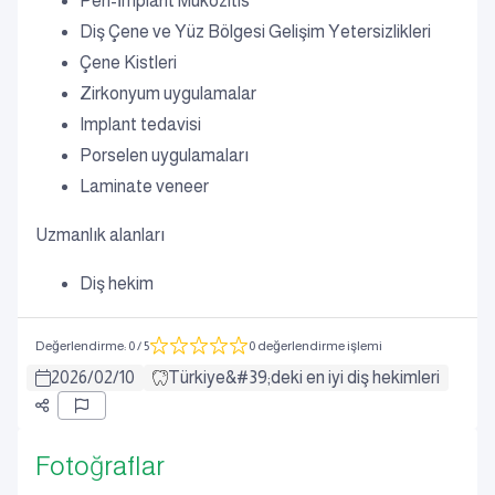
Peri-İmplant Mukozitis
Diş Çene ve Yüz Bölgesi Gelişim Yetersizlikleri
Çene Kistleri
Zirkonyum uygulamalar
Implant tedavisi
Porselen uygulamaları
Laminate veneer
Uzmanlık alanları
Diş hekim
Değerlendirme
:
0
/ 5
0 değerlendirme işlemi
2026
/
02
/
10
Türkiye&#39;deki en iyi diş hekimleri
Fotoğraflar