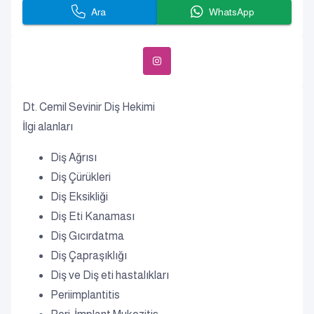
Ara
WhatsApp
Dt. Cemil Sevinir Diş Hekimi
İlgi alanları
Diş Ağrısı
Diş Çürükleri
Diş Eksikliği
Diş Eti Kanaması
Diş Gıcırdatma
Diş Çapraşıklığı
Diş ve Diş eti hastalıkları
Periimplantitis