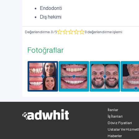
Endodonti
Diş hekimi
Değerlendirme
:
0
/ 5
0 değerlendirme işlemi
Fotoğraflar
İlanlar
İş İlanları
Döviz Fiyatları
Ustalar Ve Hizmetl
Haberler