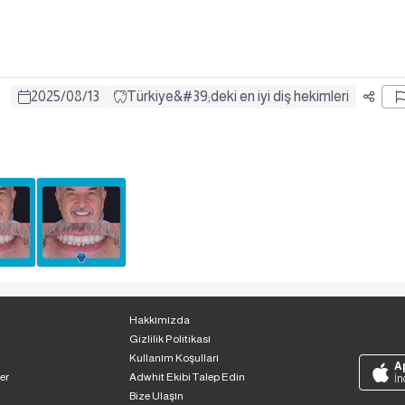
2025
/
08
/
13
Türkiye&#39;deki en iyi diş hekimleri
Hakkımızda
Gizlilik Politikası
Kullanım Koşulları
A
er
Adwhit Ekibi Talep Edin
İn
Bize Ulaşın