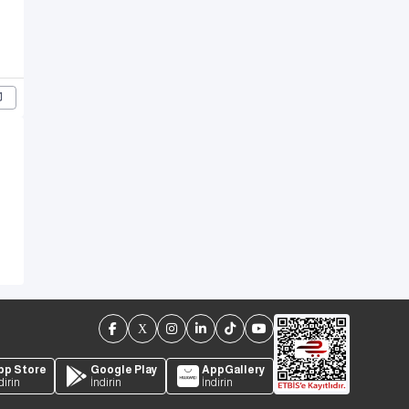
pp Store
Google Play
AppGallery
dirin
İndirin
İndirin