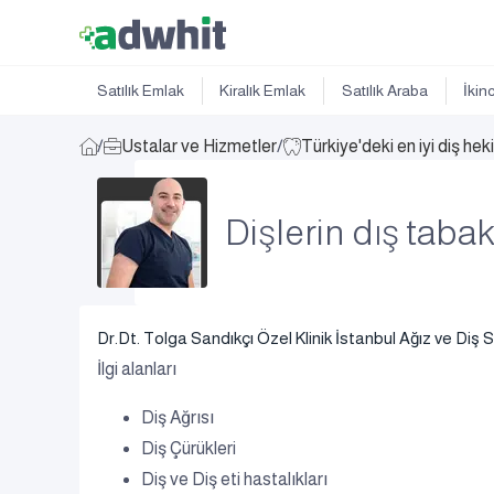
Satılık Emlak
Kiralık Emlak
Satılık Araba
İkin
/
Ustalar ve Hizmetler
/
Türkiye'deki en iyi diş hek
Dişlerin dış taba
Dr.Dt. Tolga Sandıkçı Özel Klinik İstanbul Ağız ve Diş S
İlgi alanları
Diş Ağrısı
Diş Çürükleri
Diş ve Diş eti hastalıkları