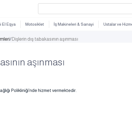
ci El Eşya
Motosiklet
İş Makineleri & Sanayi
Ustalar ve Hizme
imleri
/
Dişlerin dış tabakasının aşınması
kasının aşınması
ağlığı Polikliniği'nde hizmet vermektedir.