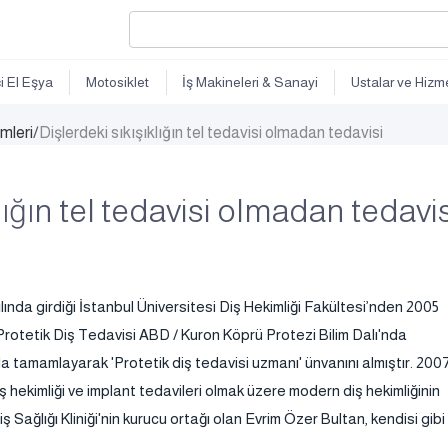
ci El Eşya
Motosiklet
İş Makineleri & Sanayi
Ustalar ve Hizme
imleri
/
Dişlerdeki sıkışıklığın tel tedavisi olmadan tedavisi
lığın tel tedavisi olmadan tedavis
ında girdiği İstanbul Üniversitesi Diş Hekimliği Fakültesi’nden 2005
 Protetik Diş Tedavisi ABD / Kuron Köprü Protezi Bilim Dalı'nda
nda tamamlayarak 'Protetik diş tedavisi uzmanı' ünvanını almıştır. 200
iş hekimliği ve implant tedavileri olmak üzere modern diş hekimliğinin
Sağlığı Kliniği'nin kurucu ortağı olan Evrim Özer Bultan, kendisi gibi