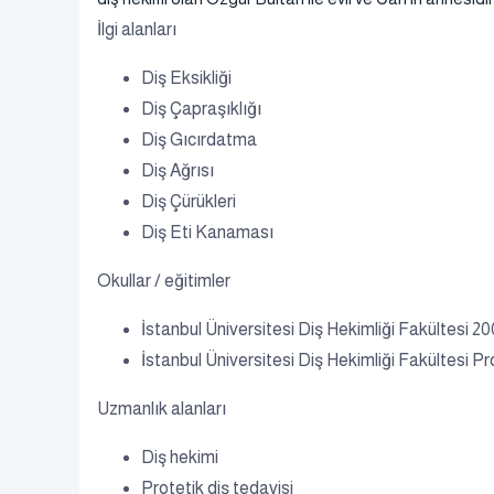
İlgi alanları
Diş Eksikliği
Diş Çapraşıklığı
Diş Gıcırdatma
Diş Ağrısı
Diş Çürükleri
Diş Eti Kanaması
Okullar / eğitimler
İstanbul Üniversitesi Diş Hekimliği Fakültesi 2
İstanbul Üniversitesi Diş Hekimliği Fakültesi Pr
Uzmanlık alanları
Diş hekimi
Protetik diş tedavisi