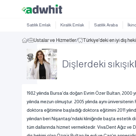
Satılık Emlak
Kiralık Emlak
Satılık Araba
İkin
/
Ustalar ve Hizmetler
/
Türkiye'deki en iyi diş hek
Dişlerdeki sıkışık
1982 yılında Bursa'da doğan Evrim Özer Bultan; 2000 yıl
yılında mezun olmuştur. 2005 yılında aynı üniversitenin
doktora eğitimine başladığı doktora eğitimini 2011 yılı
yılından beri Nişantaşı'ndaki kliniğinde başta estetik d
tüm dallarında hizmet vermektedir. VivaDent Ağız ve Diş 
diş hekimi olan Özgür Bultan ile evli ve Can'ın annesidir